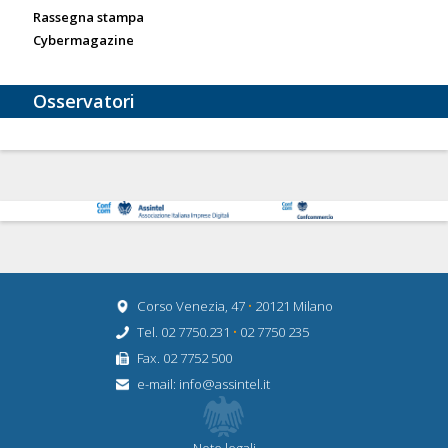
Rassegna stampa
Cybermagazine
Osservatori
Corso Venezia, 47
•
20121 Milano
Tel. 02 7750.231
•
02 7750 235
Fax. 02 7752 500
e-mail:
info@assintel.it