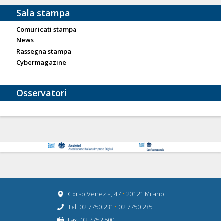
Sala stampa
Comunicati stampa
News
Rassegna stampa
Cybermagazine
Osservatori
Corso Venezia, 47
•
20121 Milano
Tel. 02 7750.231
•
02 7750 235
Fax. 02 7752 500