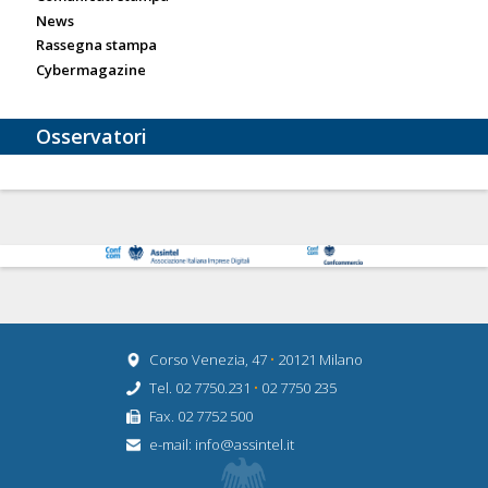
News
Rassegna stampa
Cybermagazine
Osservatori
Corso Venezia, 47
•
20121 Milano
Tel. 02 7750.231
•
02 7750 235
Fax. 02 7752 500
e-mail:
info@assintel.it