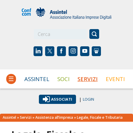
☰
ASSINTEL
SOCI
SERVIZI
EVENTI
|
ASSOCIATI
LOGIN
Assintel
»
Servizi
»
Assistenza all’impresa
» Legale, Fiscale e Tributaria