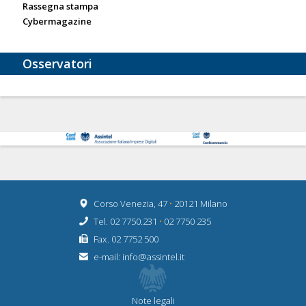
Rassegna stampa
Cybermagazine
Osservatori
Corso Venezia, 47
•
20121 Milano
Tel. 02 7750.231
•
02 7750 235
Fax. 02 7752 500
e-mail:
info@assintel.it
Note legali