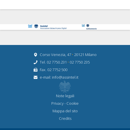
Corso Venezia, 47
•
20121 Milano
Tel. 02 7750.231
•
02 7750 235
Fax. 02 7752 500
e-mail:
info@assintel.it
Note legali
Privacy
-
Cookie
Mappa del sito
Credits