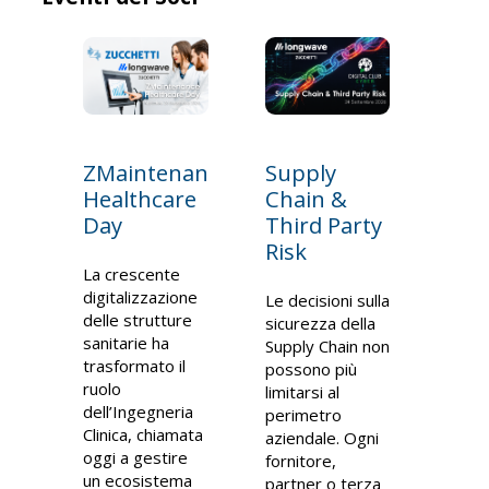
ZMaintenance
Supply
Healthcare
Chain &
Day
Third Party
Risk
La crescente
digitalizzazione
Le decisioni sulla
delle strutture
sicurezza della
sanitarie ha
Supply Chain non
trasformato il
possono più
ruolo
limitarsi al
dell’Ingegneria
perimetro
Clinica, chiamata
aziendale. Ogni
oggi a gestire
fornitore,
un ecosistema
partner o terza