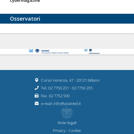
Cybermagazine
Osservatori
Corso Venezia, 47
•
20121 Milano
Tel. 02 7750.231
•
02 7750 235
Fax. 02 7752 500
e-mail:
info@assintel.it
Note legali
Privacy
-
Cookie