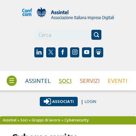
☰
ASSINTEL
SOCI
SERVIZI
EVENTI
|
ASSOCIATI
LOGIN
Assintel
»
Soci
»
Gruppi di lavoro
» Cybersecurity