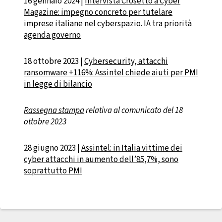
16 gennaio 2024 |
Intervista Crosetto a Cyber
Magazine: impegno concreto per tutelare
imprese italiane nel cyberspazio. IA tra priorità
agenda governo
18 ottobre 2023 |
Cybersecurity, attacchi
ransomware +116%: Assintel chiede aiuti per PMI
in legge di bilancio
Rassegna stampa
relativa al comunicato del 18
ottobre 2023
28 giugno 2023 |
Assintel: in Italia vittime dei
cyber attacchi in aumento dell’85,7%, sono
soprattutto PMI