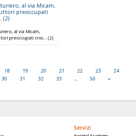
turiero, al via Micam,
uttori preoccupati
… (2)
uriero, al via Micam,
tori preoccupati crisi… (2)
18
19
20
21
22
23
24
30
31
32
33
...
50
»
Servizi
ca
Assintel Academy