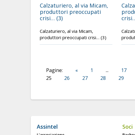
Calzaturiero, al via Micam,
Calza
produttori preoccupati
prod
crisi… (3)
crisi
Calzaturiero, al via Micam,
Calzat
produttori preoccupati crisi… (3)
produt
Pagine:
«
1
...
17
25
26
27
28
29
Assintel
Soci
L’associazione
Bache