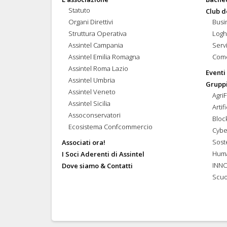
Statuto
Club d
Organi Direttivi
Busi
Struttura Operativa
Logh
Assintel Campania
Servi
Assintel Emilia Romagna
Come
Assintel Roma Lazio
Eventi
Assintel Umbria
Gruppi
Assintel Veneto
Agri
Assintel Sicilia
Artif
Assoconservatori
Bloc
Ecosistema Confcommercio
Cybe
Soste
Associati ora!
Hum
I Soci Aderenti di Assintel
INN
Dove siamo & Contatti
Scuo