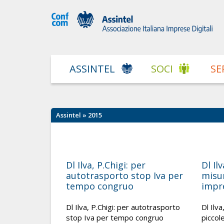
ASSINTEL
SOCI
SE
Assintel
» 2015
Dl Ilva, P.Chigi: per
Dl Il
autotrasporto stop Iva per
misu
tempo congruo
impr
Dl Ilva, P.Chigi: per autotrasporto
Dl Ilva
stop Iva per tempo congruo
piccol