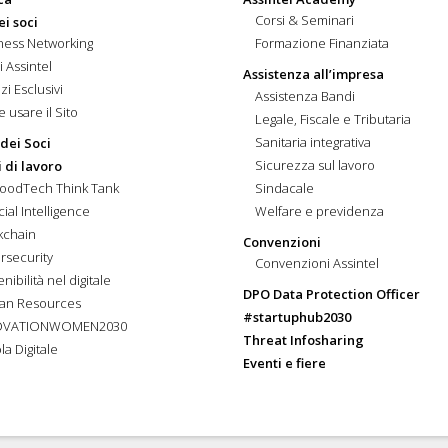
Corsi & Seminari
ei soci
ness Networking
Formazione Finanziata
i Assintel
Assistenza all’impresa
zi Esclusivi
Assistenza Bandi
 usare il Sito
Legale, Fiscale e Tributaria
Sanitaria integrativa
 dei Soci
Sicurezza sul lavoro
 di lavoro
FoodTech Think Tank
Sindacale
icial Intelligence
Welfare e previdenza
kchain
Convenzioni
rsecurity
Convenzioni Assintel
nibilità nel digitale
DPO Data Protection Officer
an Resources
#startuphub2030
OVATIONWOMEN2030
Threat Infosharing
la Digitale
Eventi e fiere