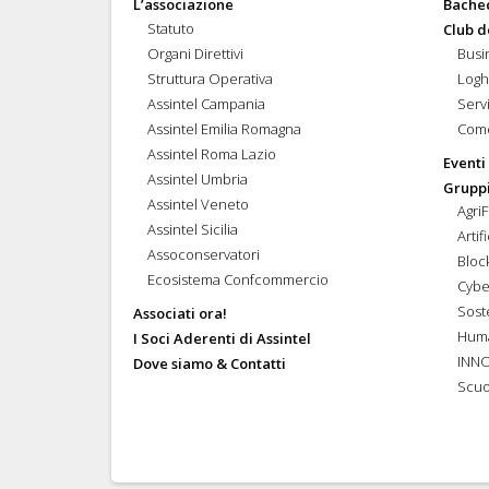
L’associazione
Bache
Statuto
Club d
Organi Direttivi
Busi
Struttura Operativa
Logh
Assintel Campania
Servi
Assintel Emilia Romagna
Come
Assintel Roma Lazio
Eventi
Assintel Umbria
Gruppi
Assintel Veneto
Agri
Assintel Sicilia
Artif
Assoconservatori
Bloc
Ecosistema Confcommercio
Cybe
Soste
Associati ora!
Hum
I Soci Aderenti di Assintel
INN
Dove siamo & Contatti
Scuo