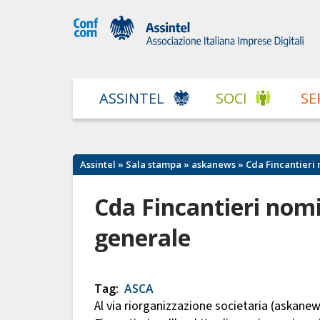
ASSINTEL
SOCI
SE
Assintel
»
Sala stampa
»
askanews
» Cda Fincantieri
Cda Fincantieri nom
generale
Tag:
ASCA
Al via riorganizzazione societaria (askanew