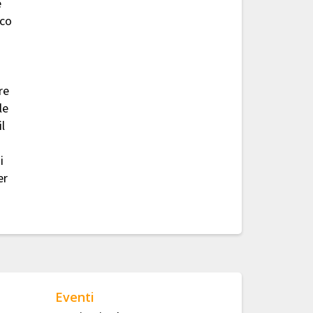
e
ico
re
le
l
i
er
Eventi