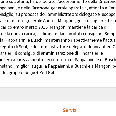
zione societaria, ha deliberato l'accorpamento della Direzion
ppaianni, e della Direzione generale operativa, affidata a Enr
 Consiglio, su proposta dell'amministratore delegato Giuseppe
ale direttore generale Andrea Mangoni, gia' consigliere della
incarico entro marzo 2015. Mangoni mantiene la carica di
della nuova carica, si dimette dai comitati consigliari. Semp
ria, Pappaianni e Buschi manterranno rispettivamente l'attua
egato di Seaf, e di amministratore delegato di fincantieri Oi
ntieri. Il consiglio di amministrazione di Fincantieri e
ncero apprezzamento nei confronti di Pappaianni e di Busch
ormulano i migliori auguri a Pappaianni, a Buschi e a Mangoni p
no del gruppo.(Segue) Red Gab
Servizi