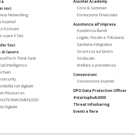
ca
Assintel Academy
Corsi & Seminari
ei soci
ness Networking
Formazione Finanziata
i Assintel
Assistenza all’impresa
zi Esclusivi
Assistenza Bandi
 usare il Sito
Legale, Fiscale e Tributaria
Sanitaria integrativa
 dei Soci
Sicurezza sul lavoro
 di lavoro
FoodTech Think Tank
Sindacale
icial Intelligence
Welfare e previdenza
kchain
Convenzioni
rsecurity
Convenzioni Assintel
nibilità nel digitale
DPO Data Protection Officer
an Resources
#startuphub2030
OVATIONWOMEN2030
Threat Infosharing
la Digitale
Eventi e fiere