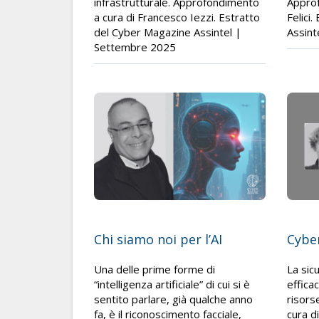
infrastrutturale. Approfondimento
Approf
a cura di Francesco Iezzi. Estratto
Felici
del Cyber Magazine Assintel |
Assint
Settembre 2025
Chi siamo noi per l’AI
Cybe
Una delle prime forme di
La sic
“intelligenza artificiale” di cui si è
effica
sentito parlare, già qualche anno
risors
fa, è il riconoscimento facciale,
cura di