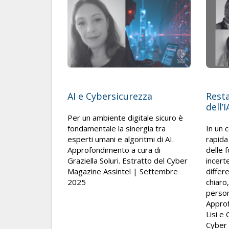
AI e Cybersicurezza
Resta
dell’I
Per un ambiente digitale sicuro è
fondamentale la sinergia tra
In un 
esperti umani e algoritmi di AI.
rapida
Approfondimento a cura di
delle 
Graziella Soluri. Estratto del Cyber
incert
Magazine Assintel | Settembre
differ
2025
chiaro,
person
Approf
Lisi e
Cyber 