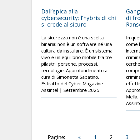
Dall’epica alla
Gang
cybersecurity: l’hybris di chi
di fr
si crede al sicuro
Rans
La sicurezza non è una scelta
In que
binaria: non è un software né una
come 
cultura da installare. È un sistema
intern
vivo e un equilibrio mobile tra tre
crimin
pilastri: persone, processi,
cerche
tecnologie. Approfondimento a
compr
cura di Simonetta Sabatino.
crimin
Estratto del Cyber Magazine
effett
Assintel | Settembre 2025
Approf
Mella.
Assint
Pagine:
«
1
2
3