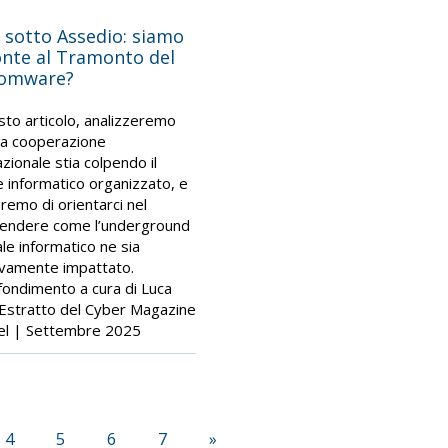
 sotto Assedio: siamo
onte al Tramonto del
omware?
sto articolo, analizzeremo
la cooperazione
azionale stia colpendo il
e informatico organizzato, e
remo di orientarci nel
endere come l’underground
ale informatico ne sia
ivamente impattato.
ondimento a cura di Luca
 Estratto del Cyber Magazine
el | Settembre 2025
4
5
6
7
»