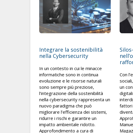
Integrare la sostenibilità
Silos
nella Cybersecurity
nell’
raffo
In un contesto in cui le minacce
informatiche sono in continua
Con l’
evoluzione e le risorse naturali
social
sono sempre più preziose,
un con
l’integrazione della sostenibilità
digital
nella cybersecurity rappresenta un
interd
nuovo paradigma che può
fattor
migliorare l’efficienza dei sistemi,
divent
ridurre i rischi e garantire un
Approf
impatto ambientale ridotto.
Manuel
Approfondimento a cura di
Magaz