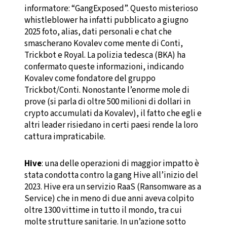
informatore: “GangExposed”. Questo misterioso
whistleblower ha infatti pubblicato a giugno
2025 foto, alias, dati personali e chat che
smascherano Kovalev come mente di Conti,
Trickbot e Royal. La polizia tedesca (BKA) ha
confermato queste informazioni, indicando
Kovalev come fondatore del gruppo
Trickbot/Conti. Nonostante l’enorme mole di
prove (si parla di oltre 500 milioni di dollari in
crypto accumulati da Kovalev), il fatto che egli e
altri leader risiedano in certi paesi rende la loro
cattura impraticabile.
Hive
: una delle operazioni di maggior impatto è
stata condotta contro la gang Hive all’inizio del
2023. Hive era un servizio RaaS (Ransomware as a
Service) che in meno di due anni aveva colpito
oltre 1300 vittime in tutto il mondo, tra cui
molte strutture sanitarie. In un’azione sotto