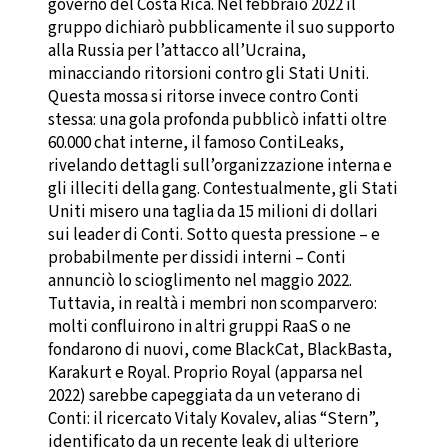
governo del Costa Rica. Nel febbraio 2022 il
gruppo dichiarò pubblicamente il suo supporto
alla Russia per l’attacco all’Ucraina,
minacciando ritorsioni contro gli Stati Uniti.
Questa mossa si ritorse invece contro Conti
stessa: una gola profonda pubblicò infatti oltre
60.000 chat interne, il famoso ContiLeaks,
rivelando dettagli sull’organizzazione interna e
gli illeciti della gang. Contestualmente, gli Stati
Uniti misero una taglia da 15 milioni di dollari
sui leader di Conti. Sotto questa pressione – e
probabilmente per dissidi interni – Conti
annunciò lo scioglimento nel maggio 2022.
Tuttavia, in realtà i membri non scomparvero:
molti confluirono in altri gruppi RaaS o ne
fondarono di nuovi, come BlackCat, BlackBasta,
Karakurt e Royal. Proprio Royal (apparsa nel
2022) sarebbe capeggiata da un veterano di
Conti: il ricercato Vitaly Kovalev, alias “Stern”,
identificato da un recente leak di ulteriore