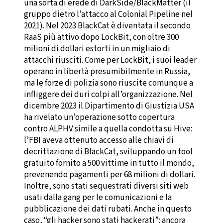
una sorta di erede di DarkSide/BlackMatter (il
gruppo dietro l’attacco al Colonial Pipeline nel
2021). Nel 2023 BlackCat è diventata il secondo
RaaS più attivo dopo LockBit, con oltre 300
milioni di dollari estorti in un migliaio di
attacchi riusciti. Come per LockBit, i suoi leader
operano in libertà presumibilmente in Russia,
ma le forze di polizia sono riuscite comunque a
infliggere dei duri colpi all’organizzazione. Nel
dicembre 2023 il Dipartimento di Giustizia USA
ha rivelato un’operazione sotto copertura
contro ALPHV simile a quella condotta su Hive:
l’FBI aveva ottenuto accesso alle chiavi di
decrittazione di BlackCat, sviluppando un tool
gratuito fornito a 500 vittime in tutto il mondo,
prevenendo pagamenti per 68 milioni di dollari.
Inoltre, sono stati sequestrati diversi siti web
usati dalla gang per le comunicazioni e la
pubblicazione dei dati rubati. Anche in questo
caso, “gli hacker sono stati hackerati”: ancora