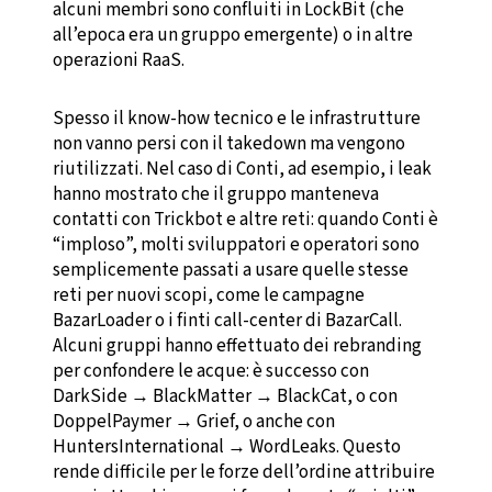
alcuni membri sono confluiti in LockBit (che
all’epoca era un gruppo emergente) o in altre
operazioni RaaS.
Spesso il know-how tecnico e le infrastrutture
non vanno persi con il takedown ma vengono
riutilizzati. Nel caso di Conti, ad esempio, i leak
hanno mostrato che il gruppo manteneva
contatti con Trickbot e altre reti: quando Conti è
“imploso”, molti sviluppatori e operatori sono
semplicemente passati a usare quelle stesse
reti per nuovi scopi, come le campagne
BazarLoader o i finti call-center di BazarCall.
Alcuni gruppi hanno effettuato dei rebranding
per confondere le acque: è successo con
DarkSide → BlackMatter → BlackCat, o con
DoppelPaymer → Grief, o anche con
HuntersInternational → WordLeaks. Questo
rende difficile per le forze dell’ordine attribuire