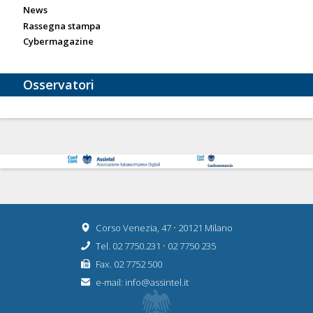
News
Rassegna stampa
Cybermagazine
Osservatori
Corso Venezia, 47
•
20121 Milano
Tel. 02 7750.231
•
02 7750 235
Fax. 02 7752 500
e-mail:
info@assintel.it