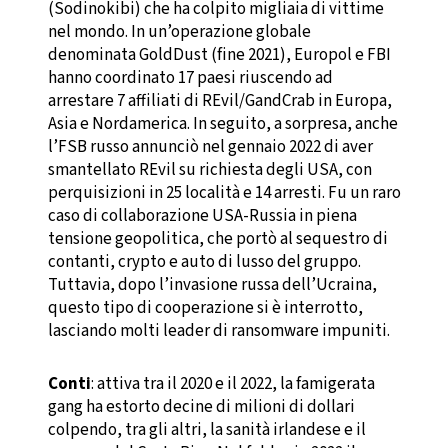
(Sodinokibi) che ha colpito migliaia di vittime
nel mondo. In un’operazione globale
denominata GoldDust (fine 2021), Europol e FBI
hanno coordinato 17 paesi riuscendo ad
arrestare 7 affiliati di REvil/GandCrab in Europa,
Asia e Nordamerica. In seguito, a sorpresa, anche
l’FSB russo annunciò nel gennaio 2022 di aver
smantellato REvil su richiesta degli USA, con
perquisizioni in 25 località e 14 arresti. Fu un raro
caso di collaborazione USA-Russia in piena
tensione geopolitica, che portò al sequestro di
contanti, crypto e auto di lusso del gruppo.
Tuttavia, dopo l’invasione russa dell’Ucraina,
questo tipo di cooperazione si è interrotto,
lasciando molti leader di ransomware impuniti.
Conti
: attiva tra il 2020 e il 2022, la famigerata
gang ha estorto decine di milioni di dollari
colpendo, tra gli altri, la sanità irlandese e il