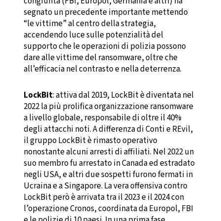
congiunta (FBI, Europol, Germania e altri) ha
segnato un precedente importante mettendo
“le vittime” al centro della strategia,
accendendo luce sulle potenzialità del
supporto che le operazioni di polizia possono
dare alle vittime del ransomware, oltre che
all’efficacia nel contrasto e nella deterrenza.
LockBit
: attiva dal 2019, LockBit è diventata nel
2022 la più prolifica organizzazione ransomware
a livello globale, responsabile di oltre il 40%
degli attacchi noti. A differenza di Conti e REvil,
il gruppo LockBit è rimasto operativo
nonostante alcuni arresti di affiliati. Nel 2022 un
suo membro fu arrestato in Canada ed estradato
negli USA, e altri due sospetti furono fermati in
Ucraina e a Singapore. La vera offensiva contro
LockBit però è arrivata tra il 2023 e il 2024 con
l’operazione Cronos, coordinata da Europol, FBI
e le polizie di 10 paesi. In una prima fase,