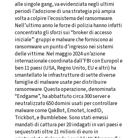
alle singole gang, va evidenziata negli ultimi
periodi l’adozione di una strategia più ampia
volta a colpire l’ecosistema del ransomware.
Nell’ultimo anno le forze di polizia hanno infatti
concentrato gli sforzi sui “broker di accesso
iniziale”: gruppi e malware che forniscono ai
ransomware un punto d’ingresso nei sistemi
delle vittime. Nel maggio 2024 un’azione
internazionale coordinata dall’FBI con Europol e
ben 11 paesi (USA, Regno Unito, EU e altri) ha
smantellato le infrastrutture di sette diverse
famiglie di malware usate per distribuire
ransomware. Questa operazione, denominata
“Endgame”, ha abbattuto circa 300 server e
neutralizzato 650 domini usati per controllare
malware come QakBot, Emotet, IcedID,
Trickbot, e Bumblebee. Sono stati emessi
mandati di cattura per 20 indagati in vari paesi e
sequestrati oltre 21 milioni di euro in