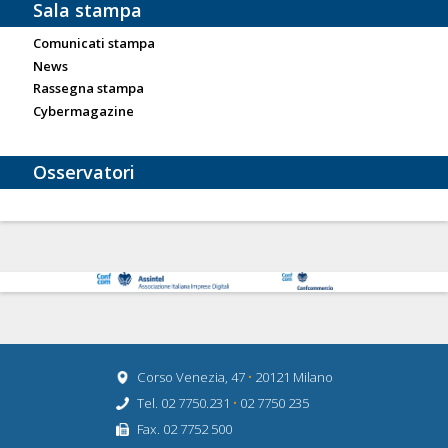
Sala stampa
Comunicati stampa
News
Rassegna stampa
Cybermagazine
Osservatori
Corso Venezia, 47
•
20121 Milano
Tel. 02 7750.231
•
02 7750 235
Fax. 02 7752 500