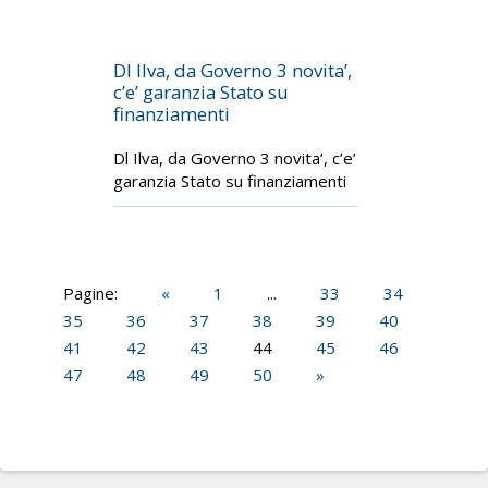
Dl Ilva, da Governo 3 novita’,
c’e’ garanzia Stato su
finanziamenti
Dl Ilva, da Governo 3 novita’, c’e’
garanzia Stato su finanziamenti
Pagine:
«
1
...
33
34
35
36
37
38
39
40
41
42
43
44
45
46
47
48
49
50
»