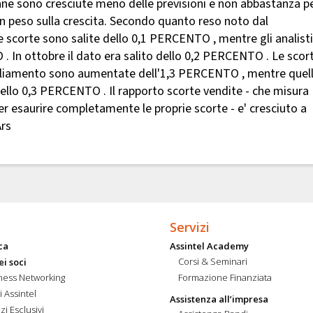
ne sono cresciute meno delle previsioni e non abbastanza p
un peso sulla crescita. Secondo quanto reso noto dal
scorte sono salite dello 0,1 PERCENTO , mentre gli analisti
. In ottobre il dato era salito dello 0,2 PERCENTO . Le scor
bigliamento sono aumentate dell'1,3 PERCENTO , mentre quel
llo 0,3 PERCENTO . Il rapporto scorte vendite - che misura
r esaurire completamente le proprie scorte - e' cresciuto a
Ars
Servizi
ca
Assintel Academy
Corsi & Seminari
ei soci
ness Networking
Formazione Finanziata
i Assintel
Assistenza all’impresa
zi Esclusivi