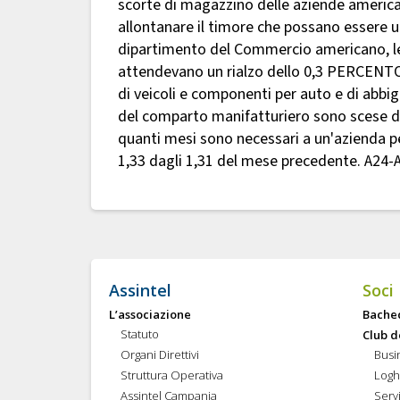
scorte di magazzino delle aziende america
allontanare il timore che possano essere 
dipartimento del Commercio americano, le 
attendevano un rialzo dello 0,3 PERCENTO 
di veicoli e componenti per auto e di ab
del comparto manifatturiero sono scese de
quanti mesi sono necessari a un'azienda pe
1,33 dagli 1,31 del mese precedente. A24-
Assintel
Soci
L’associazione
Bache
Statuto
Club d
Organi Direttivi
Busi
Struttura Operativa
Logh
Assintel Campania
Servi