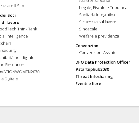
Assistenza Bandi
 usare il Sito
Legale, Fiscale e Tributaria
Sanitaria integrativa
 dei Soci
Sicurezza sul lavoro
 di lavoro
FoodTech Think Tank
Sindacale
icial Intelligence
Welfare e previdenza
kchain
Convenzioni
rsecurity
Convenzioni Assintel
nibilità nel digitale
DPO Data Protection Officer
an Resources
#startuphub2030
OVATIONWOMEN2030
Threat Infosharing
la Digitale
Eventi e fiere