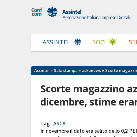
ASSINTEL
SOCI
SE
Assintel
»
Sala stampa
»
askanews
» Scorte magazzin
Scorte magazzino a
dicembre, stime er
Tag:
ASCA
In novembre il dato era salito dello 0,2 