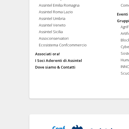
Assintel Emilia Romagna
Come
Assintel Roma Lazio
Eventi
Assintel Umbria
Gruppi
Assintel Veneto
Agri
Assintel Sicilia
Artif
Assoconservatori
Bloc
Ecosistema Confcommercio
Cybe
Soste
Associati ora!
Hum
I Soci Aderenti di Assintel
INN
Dove siamo & Contatti
Scuo