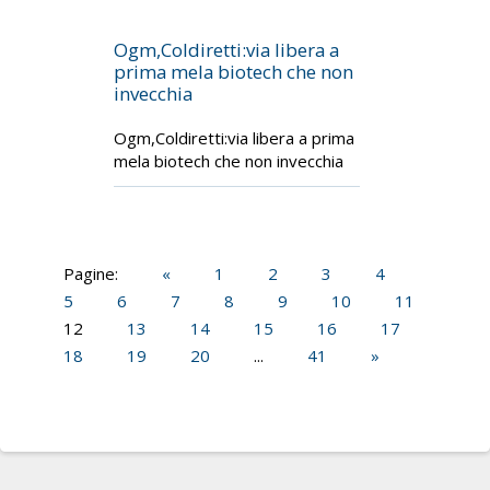
Ogm,Coldiretti:via libera a
prima mela biotech che non
invecchia
Ogm,Coldiretti:via libera a prima
mela biotech che non invecchia
Pagine:
«
1
2
3
4
5
6
7
8
9
10
11
12
13
14
15
16
17
18
19
20
...
41
»