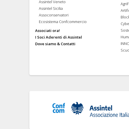
Assintel Veneto
Agri
Assintel Sicilia
Artif
Assoconservatori
Bloc
Ecosistema Confcommercio
Cybe
Soste
Associati ora!
Hum
I Soci Aderenti di Assintel
INN
Dove siamo & Contatti
Scuo