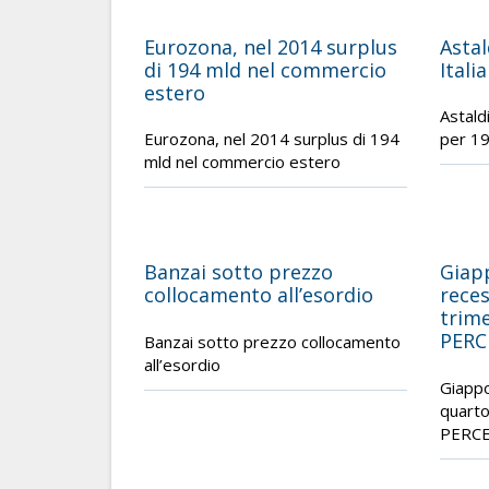
Eurozona, nel 2014 surplus
Asta
di 194 mld nel commercio
Itali
estero
Astald
Eurozona, nel 2014 surplus di 194
per 19
mld nel commercio estero
Banzai sotto prezzo
Giap
collocamento all’esordio
reces
trime
PER
Banzai sotto prezzo collocamento
all’esordio
Giappo
quarto
PERC