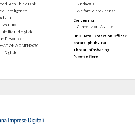
FoodTech Think Tank
Sindacale
icial Intelligence
Welfare e previdenza
kchain
Convenzioni
rsecurity
Convenzioni Assintel
nibilità nel digitale
DPO Data Protection Officer
an Resources
#startuphub2030
OVATIONWOMEN2030
Threat Infosharing
la Digitale
Eventi e fiere