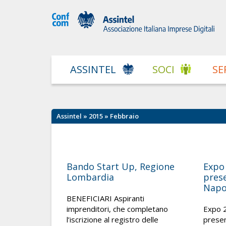
ASSINTEL
SOCI
SE
Assintel
»
2015
» Febbraio
Bando Start Up, Regione
Expo
Lombardia
prese
Napo
BENEFICIARI Aspiranti
imprenditori, che completano
Expo 
l’iscrizione al registro delle
presen