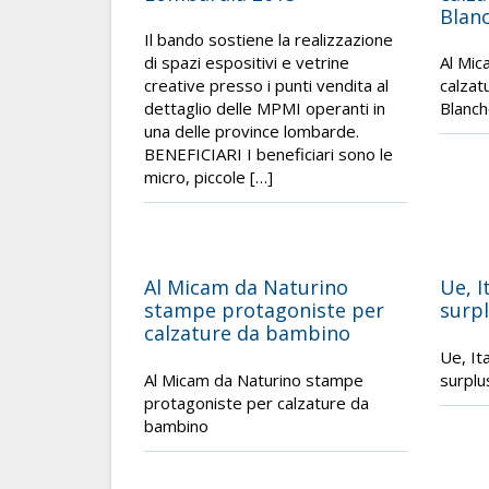
Blan
Il bando sostiene la realizzazione
di spazi espositivi e vetrine
Al Mic
creative presso i punti vendita al
calzat
dettaglio delle MPMI operanti in
Blanc
una delle province lombarde.
BENEFICIARI I beneficiari sono le
micro, piccole […]
Al Micam da Naturino
Ue, I
stampe protagoniste per
surp
calzature da bambino
Ue, It
Al Micam da Naturino stampe
surpl
protagoniste per calzature da
bambino