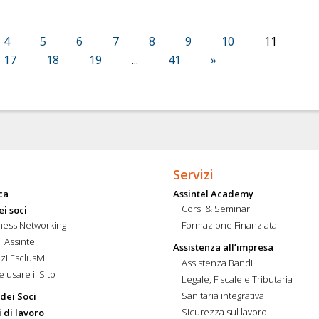
4
5
6
7
8
9
10
11
17
18
19
...
41
»
Servizi
ca
Assintel Academy
Corsi & Seminari
ei soci
ness Networking
Formazione Finanziata
i Assintel
Assistenza all’impresa
zi Esclusivi
Assistenza Bandi
 usare il Sito
Legale, Fiscale e Tributaria
Sanitaria integrativa
 dei Soci
Sicurezza sul lavoro
 di lavoro