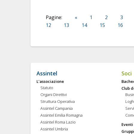
Pagine:
«
1
2
3
12
13
14
15
16
Assintel
Soci
L’associazione
Bache
Statuto
Club d
Organi Direttivi
Busi
Struttura Operativa
Logh
Assintel Campania
Servi
Assintel Emilia Romagna
Come
Assintel Roma Lazio
Eventi
Assintel Umbria
Gruppi