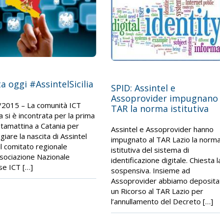
ta oggi #AssintelSicilia
SPID: Assintel e
Assoprovider impugnano 
2015 – La comunità ICT
TAR la norma istitutiva
na si è incontrata per la prima
stamattina a Catania per
Assintel e Assoprovider hanno
giare la nascita di Assintel
impugnato al TAR Lazio la norm
, il comitato regionale
istitutiva del sistema di
ssociazione Nazionale
identificazione digitale. Chiesta l
e ICT […]
sospensiva. Insieme ad
Assoprovider abbiamo deposita
un Ricorso al TAR Lazio per
l’annullamento del Decreto […]