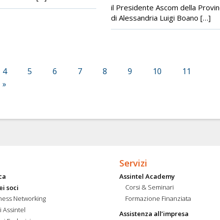
il Presidente Ascom della Provin
di Alessandria Luigi Boano […]
4
5
6
7
8
9
10
11
»
Servizi
ca
Assintel Academy
Corsi & Seminari
ei soci
ness Networking
Formazione Finanziata
i Assintel
Assistenza all’impresa