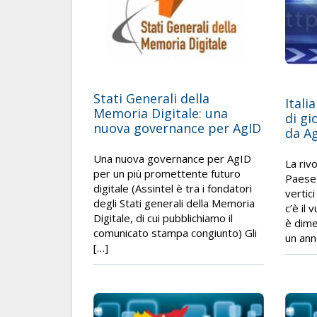
Stati Generali della
Itali
Memoria Digitale: una
di gi
nuova governance per AgID
da Ag
Una nuova governance per AgID
La rivo
per un più promettente futuro
Paese 
digitale (Assintel è tra i fondatori
vertic
degli Stati generali della Memoria
c’è il
Digitale, di cui pubblichiamo il
è dime
comunicato stampa congiunto) Gli
un ann
[…]