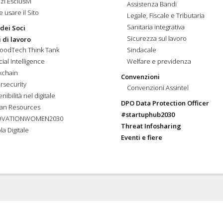
zi Esclusivi
Assistenza Bandi
 usare il Sito
Legale, Fiscale e Tributaria
Sanitaria integrativa
 dei Soci
Sicurezza sul lavoro
 di lavoro
FoodTech Think Tank
Sindacale
icial Intelligence
Welfare e previdenza
kchain
Convenzioni
rsecurity
Convenzioni Assintel
nibilità nel digitale
DPO Data Protection Officer
an Resources
#startuphub2030
OVATIONWOMEN2030
Threat Infosharing
la Digitale
Eventi e fiere