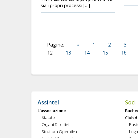
sia i propri processi […]
Pagine:
«
1
2
3
12
13
14
15
16
Assintel
Soci
L’associazione
Bache
Statuto
Club d
Organi Direttivi
Busi
Struttura Operativa
Logh