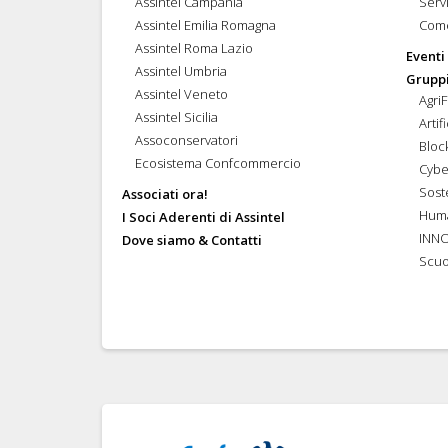
Assintel Campania
Servi
Assintel Emilia Romagna
Come
Assintel Roma Lazio
Eventi
Assintel Umbria
Gruppi
Assintel Veneto
Agri
Assintel Sicilia
Artif
Assoconservatori
Bloc
Ecosistema Confcommercio
Cybe
Soste
Associati ora!
Hum
I Soci Aderenti di Assintel
INN
Dove siamo & Contatti
Scuo