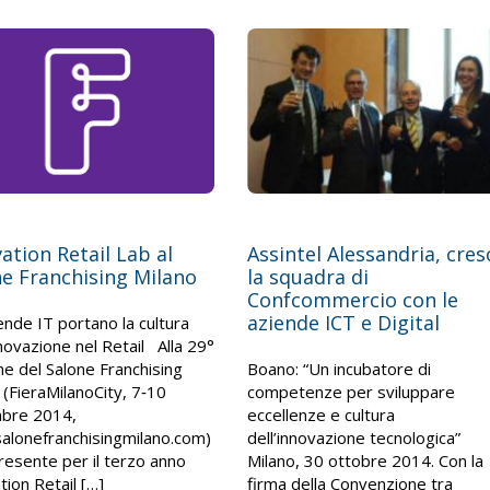
ation Retail Lab al
Assintel Alessandria, cres
e Franchising Milano
la squadra di
Confcommercio con le
aziende ICT e Digital
ende IT portano la cultura
nnovazione nel Retail Alla 29°
ne del Salone Franchising
Boano: “Un incubatore di
 (FieraMilanoCity, 7‐10
competenze per sviluppare
bre 2014,
eccellenze e cultura
lonefranchisingmilano.com)
dell’innovazione tecnologica”
resente per il terzo anno
Milano, 30 ottobre 2014. Con la
tion Retail […]
firma della Convenzione tra