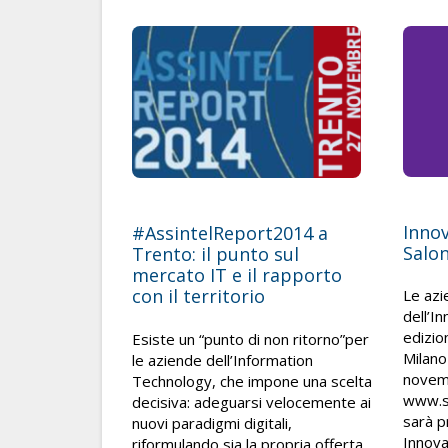
Innov
#AssintelReport2014 a
Salon
Trento: il punto sul
mercato IT e il rapporto
con il territorio
Le azi
dell’I
edizio
Esiste un “punto di non ritorno”per
Milano
le aziende dell’Information
novem
Technology, che impone una scelta
www.sa
decisiva: adeguarsi velocemente ai
sarà p
nuovi paradigmi digitali,
Innova
riformulando sia la propria offerta