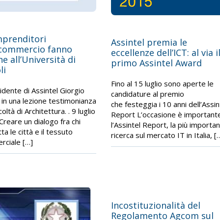
mprenditori
Assintel premia le
commercio fanno
eccellenze dell’ICT: al via i
ne all’Università di
primo Assintel Award
li
Fino al 15 luglio sono aperte le
sidente di Assintel Giorgio
candidature al premio
 in una lezione testimonianza
che festeggia i 10 anni dell’Assin
coltà di Architettura. . 9 luglio
Report L’occasione è importante
Creare un dialogo fra chi
l’Assintel Report, la più importa
a le città e il tessuto
ricerca sul mercato IT in Italia, [
ciale […]
Incostituzionalità del
Regolamento Agcom sul