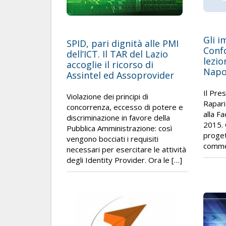
Gli i
SPID, pari dignità alle PMI
Conf
dell’ICT. Il TAR del Lazio
lezio
accoglie il ricorso di
Napo
Assintel ed Assoprovider
Il Pre
Violazione dei principi di
Rapari
concorrenza, eccesso di potere e
alla Fa
discriminazione in favore della
2015. 
Pubblica Amministrazione: così
progett
vengono bocciati i requisiti
commer
necessari per esercitare le attività
degli Identity Provider. Ora le […]