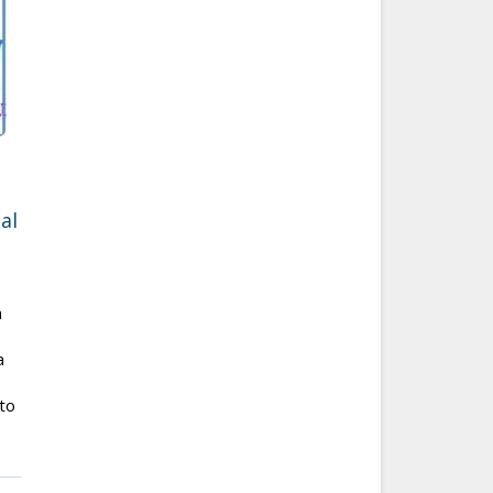
al
a
a
to