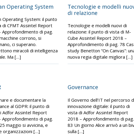
n Operating System
Tecnologie e modelli nuov
di relazione
Operating System: il punto
ta di CFMT Assintel Report
Tecnologie e modelli nuovi di
 Approfondimento di pag.
relazione: il punto di vista di M-
macchine corrono, si
Cube Assintel Report 2018 –
nano, ci superano.
Approfondimento di pag. 78 Ca
tono miracoli di intelligenza
study Benetton “On Canvas”: un
iale. Ma […]
nuova regia digitale migliora […]
R
Governance
nare e documentare la
Il Governo dell’IT nel percorso d
ance al GDPR: il punto di
innovazione digitale: il punto di
di Adfor Assintel Report
vista di Adfor Assintel Report
 Approfondimento di pag.
2018 – Approfondimento di pag.
 25 maggio si avvicina, e
83 Un giorno Alice arrivò a un bi
le organizzazioni […]
sulla […]