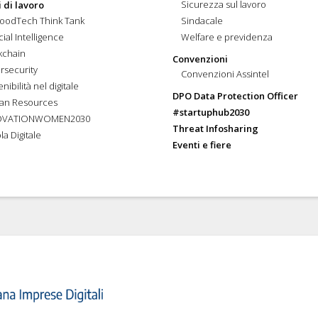
Sicurezza sul lavoro
 di lavoro
FoodTech Think Tank
Sindacale
icial Intelligence
Welfare e previdenza
kchain
Convenzioni
rsecurity
Convenzioni Assintel
nibilità nel digitale
DPO Data Protection Officer
an Resources
#startuphub2030
OVATIONWOMEN2030
Threat Infosharing
la Digitale
Eventi e fiere