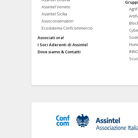
Gruppi
Assintel Veneto
Agri
Assintel Sicilia
Artif
Assoconservatori
Bloc
Ecosistema Confcommercio
Cybe
Soste
Associati ora!
Hum
I Soci Aderenti di Assintel
INN
Dove siamo & Contatti
Scuo