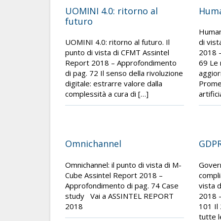
UOMINI 4.0: ritorno al
Huma
futuro
Human 
UOMINI 4.0: ritorno al futuro. Il
di vis
punto di vista di CFMT Assintel
2018 –
Report 2018 – Approfondimento
69 Le 
di pag. 72 Il senso della rivoluzione
aggior
digitale: estrarre valore dalla
Promet
complessità a cura di […]
artific
Omnichannel
GDP
Omnichannel: il punto di vista di M-
Gover
Cube Assintel Report 2018 –
compli
Approfondimento di pag. 74 Case
vista 
study Vai a ASSINTEL REPORT
2018 –
2018
101 Il
tutte 