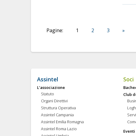
Pagine:
1
2
3
»
Assintel
Soci
L’associazione
Bache
Statuto
Club d
Organi Direttivi
Busi
Struttura Operativa
Logh
Assintel Campania
Servi
Assintel Emilia Romagna
Come
Assintel Roma Lazio
Eventi
Assintel Umbria