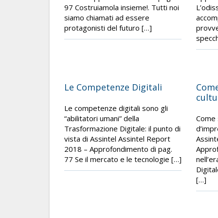
97 Costruiamola insieme!. Tutti noi
L’odis
siamo chiamati ad essere
accomp
protagonisti del futuro […]
provve
specch
Le Competenze Digitali
Come
cultu
Le competenze digitali sono gli
“abilitatori umani” della
Come s
Trasformazione Digitale: il punto di
d’impre
vista di Assintel Assintel Report
Assint
2018 – Approfondimento di pag.
Approf
77 Se il mercato e le tecnologie […]
nell’e
Digita
[…]