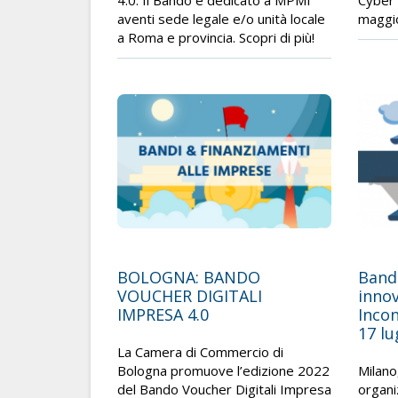
4.0. Il Bando è dedicato a MPMI
Cyber 
aventi sede legale e/o unità locale
maggi
a Roma e provincia. Scopri di più!
BOLOGNA: BANDO
Band
VOUCHER DIGITALI
inno
IMPRESA 4.0
Incon
17 lu
La Camera di Commercio di
Bologna promuove l’edizione 2022
Milano
del Bando Voucher Digitali Impresa
organ