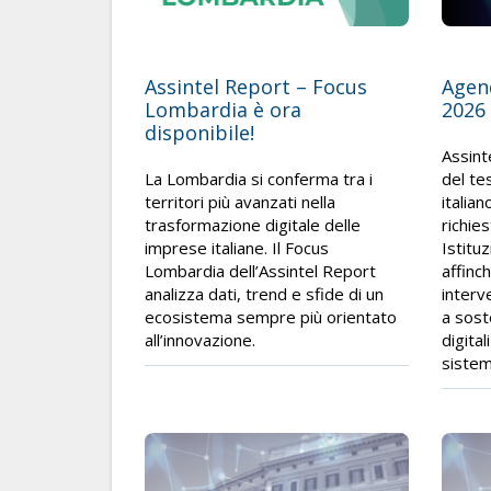
Assintel Report – Focus
Agend
Lombardia è ora
2026
disponibile!
Assint
La Lombardia si conferma tra i
del te
territori più avanzati nella
italia
trasformazione digitale delle
richies
imprese italiane. Il Focus
Istitu
Lombardia dell’Assintel Report
affinc
analizza dati, trend e sfide di un
interve
ecosistema sempre più orientato
a sost
all’innovazione.
digital
sistem