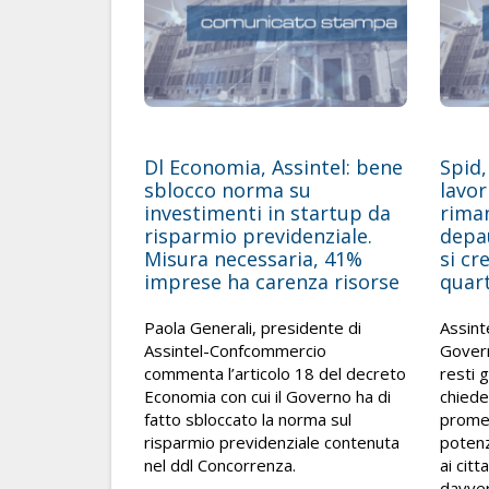
Dl Economia, Assintel: bene
Spid,
sblocco norma su
lavo
investimenti in startup da
riman
risparmio previdenziale.
depau
Misura necessaria, 41%
si cr
imprese ha carenza risorse
quart
Paola Generali, presidente di
Assinte
Assintel-Confcommercio
Govern
commenta l’articolo 18 del decreto
resti g
Economia con cui il Governo ha di
chiede
fatto sbloccato la norma sul
promes
risparmio previdenziale contenuta
potenz
nel ddl Concorrenza.
ai citt
davver