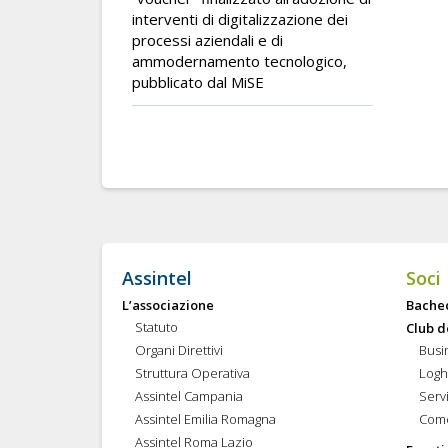
interventi di digitalizzazione dei
processi aziendali e di
ammodernamento tecnologico,
pubblicato dal MiSE
Assintel
Soci
L’associazione
Bache
Statuto
Club d
Organi Direttivi
Busi
Struttura Operativa
Logh
Assintel Campania
Servi
Assintel Emilia Romagna
Come
Assintel Roma Lazio