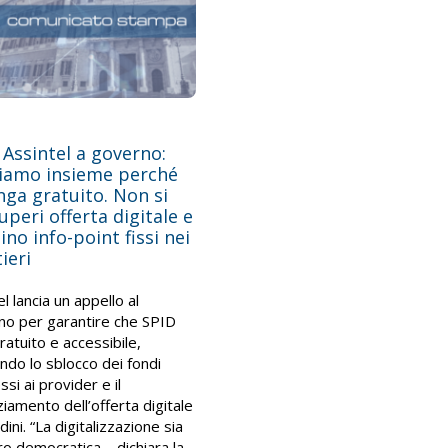
 Assintel a governo:
riamo insieme perché
ga gratuito. Non si
peri offerta digitale e
eino info-point fissi nei
ieri
l lancia un appello al
o per garantire che SPID
ratuito e accessibile,
ndo lo sblocco dei fondi
si ai provider e il
iamento dell’offerta digitale
adini. “La digitalizzazione sia
o democratica – dichiara la