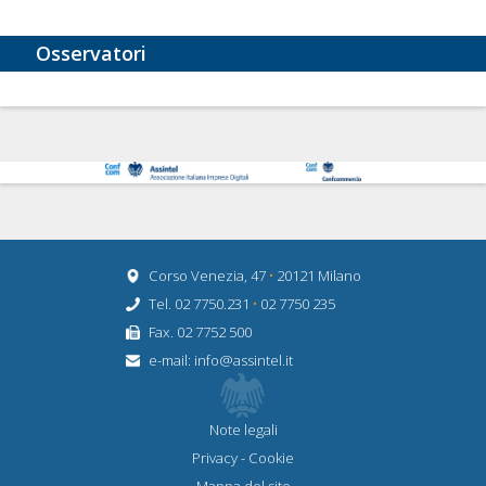
Osservatori
Corso Venezia, 47
•
20121 Milano
Tel. 02 7750.231
•
02 7750 235
Fax. 02 7752 500
e-mail:
info@assintel.it
Note legali
Privacy
-
Cookie