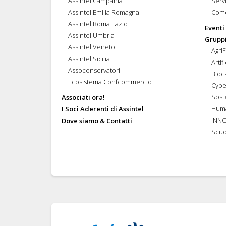
Assintel Campania
Servi
Assintel Emilia Romagna
Come
Assintel Roma Lazio
Eventi
Assintel Umbria
Gruppi
Assintel Veneto
Agri
Assintel Sicilia
Artif
Assoconservatori
Bloc
Ecosistema Confcommercio
Cybe
Soste
Associati ora!
Hum
I Soci Aderenti di Assintel
INN
Dove siamo & Contatti
Scuo