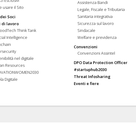
zi Esclusivi
Assistenza Bandi
 usare il Sito
Legale, Fiscale e Tributaria
Sanitaria integrativa
 dei Soci
Sicurezza sul lavoro
 di lavoro
FoodTech Think Tank
Sindacale
icial Intelligence
Welfare e previdenza
kchain
Convenzioni
rsecurity
Convenzioni Assintel
nibilità nel digitale
DPO Data Protection Officer
an Resources
#startuphub2030
OVATIONWOMEN2030
Threat Infosharing
la Digitale
Eventi e fiere