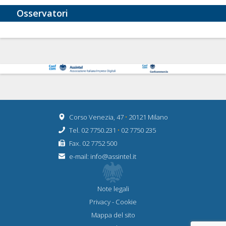
Osservatori
Corso Venezia, 47
•
20121 Milano
Tel. 02 7750.231
•
02 7750 235
Fax. 02 7752 500
e-mail:
info@assintel.it
Note legali
Privacy
-
Cookie
Mappa del sito