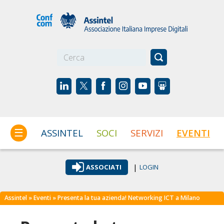
☰
ASSINTEL
SOCI
SERVIZI
EVENTI
|
ASSOCIATI
LOGIN
Assintel
»
Eventi
» Presenta la tua azienda! Networking ICT a Milano