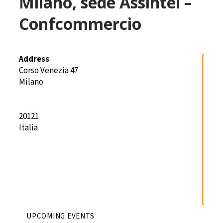
Milano, sede Assintel –
Confcommercio
Address
Corso Venezia 47
Milano
Milano,
sede
20121
Assintel
–
Italia
Confcomme
Corso
Venezia
47
-
Milano
Details
UPCOMING EVENTS