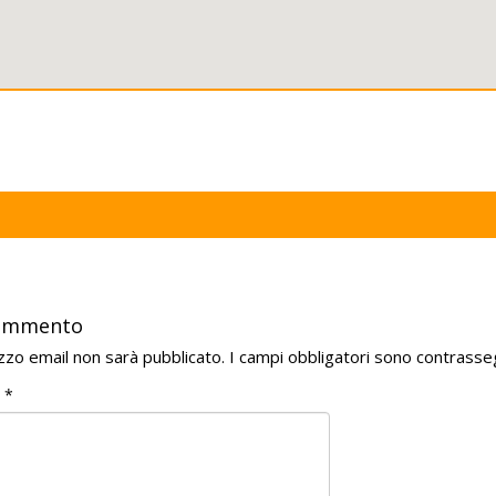
commento
rizzo email non sarà pubblicato.
I campi obbligatori sono contrasse
o
*