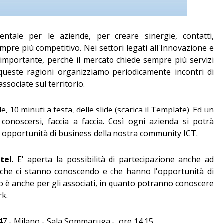
tale per le aziende, per creare sinergie, contatti,
empre più competitivo. Nei settori legati all'Innovazione e
 importante, perchè il mercato chiede sempre più servizi
r queste ragioni organizziamo periodicamente incontri di
ssociate sul territorio.
de, 10 minuti a testa, delle slide (scarica il
Template
). Ed un
conoscersi, faccia a faccia. Così ogni azienda si potrà
e opportunità di business della nostra community ICT.
tel
. E' aperta la possibilità di partecipazione anche ad
 che ci stanno conoscendo e che hanno l'opportunità di
io è anche per gli associati, in quanto potranno conoscere
rk.
7 - Milano - Sala Sommaruga - ore 14.15