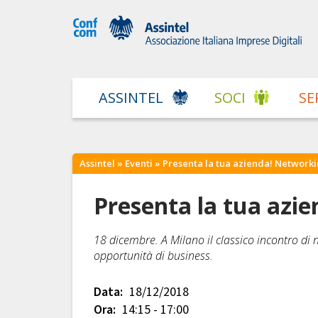
ASSINTEL
SOCI
SE
Assintel
»
Eventi
» Presenta la tua azienda! Networki
Presenta la tua azi
18 dicembre. A Milano il classico incontro di n
opportunità di business.
Data:
18/12/2018
Ora:
14:15 - 17:00