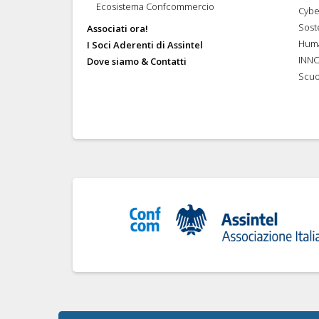
Ecosistema Confcommercio
Cybe
Soste
Associati ora!
Hum
I Soci Aderenti di Assintel
INN
Dove siamo & Contatti
Scuo