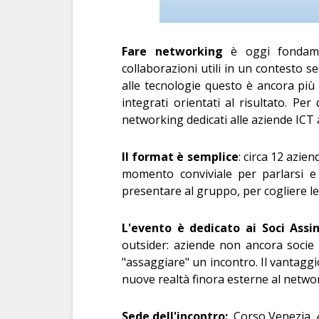
Fare networking
è oggi fondamen
collaborazioni utili in un contesto s
alle tecnologie questo è ancora più
integrati orientati al risultato. Pe
networking dedicati alle aziende ICT a
Il format è semplice
: circa 12 azien
momento conviviale per parlarsi e 
presentare al gruppo, per cogliere l
L'evento è dedicato ai Soci Assin
outsider: aziende non ancora socie
"assaggiare" un incontro. Il vantagg
nuove realtà finora esterne al netwo
Sede dell'incontro:
Corso Venezia, 4