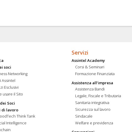
Servizi
ca
Assintel Academy
Corsi & Seminari
ei soci
ness Networking
Formazione Finanziata
i Assintel
Assistenza all’impresa
zi Esclusivi
Assistenza Bandi
 usare il Sito
Legale, Fiscale e Tributaria
Sanitaria integrativa
 dei Soci
Sicurezza sul lavoro
 di lavoro
FoodTech Think Tank
Sindacale
icial Intelligence
Welfare e previdenza
kchain