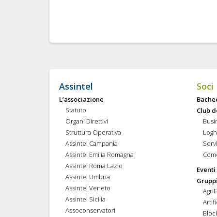
Assintel
Soci
L’associazione
Bache
Statuto
Club d
Organi Direttivi
Busi
Struttura Operativa
Logh
Assintel Campania
Servi
Assintel Emilia Romagna
Come
Assintel Roma Lazio
Eventi
Assintel Umbria
Gruppi
Assintel Veneto
Agri
Assintel Sicilia
Artif
Assoconservatori
Bloc