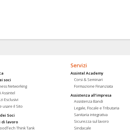
Servizi
ca
Assintel Academy
Corsi & Seminari
ei soci
ness Networking
Formazione Finanziata
i Assintel
Assistenza all’impresa
zi Esclusivi
Assistenza Bandi
 usare il Sito
Legale, Fiscale e Tributaria
Sanitaria integrativa
 dei Soci
Sicurezza sul lavoro
 di lavoro
FoodTech Think Tank
Sindacale