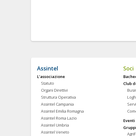
Assintel
Soci
L’associazione
Bache
Statuto
Club d
Organi Direttivi
Busi
Struttura Operativa
Logh
Assintel Campania
Servi
Assintel Emilia Romagna
Come
Assintel Roma Lazio
Eventi
Assintel Umbria
Gruppi
Assintel Veneto
Agri