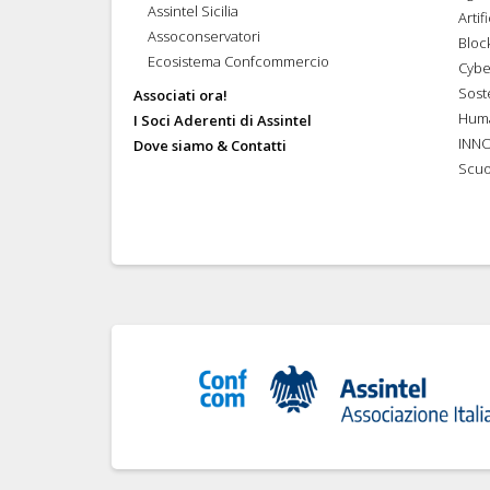
Assintel Sicilia
Artif
Assoconservatori
Bloc
Ecosistema Confcommercio
Cybe
Soste
Associati ora!
Hum
I Soci Aderenti di Assintel
INN
Dove siamo & Contatti
Scuo