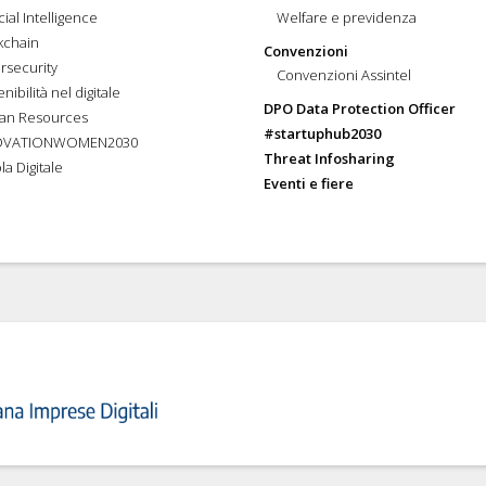
icial Intelligence
Welfare e previdenza
kchain
Convenzioni
rsecurity
Convenzioni Assintel
nibilità nel digitale
DPO Data Protection Officer
an Resources
#startuphub2030
OVATIONWOMEN2030
Threat Infosharing
la Digitale
Eventi e fiere