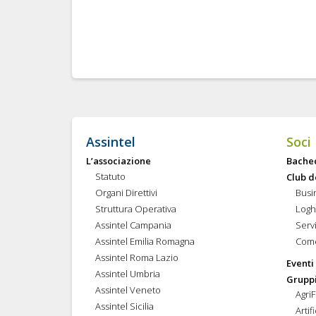
Assintel
Soci
L’associazione
Bache
Statuto
Club d
Organi Direttivi
Busi
Struttura Operativa
Logh
Assintel Campania
Servi
Assintel Emilia Romagna
Come
Assintel Roma Lazio
Eventi
Assintel Umbria
Gruppi
Assintel Veneto
Agri
Assintel Sicilia
Artif