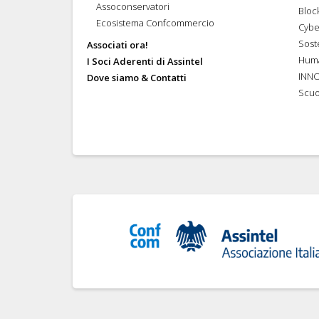
Assoconservatori
Bloc
Ecosistema Confcommercio
Cybe
Soste
Associati ora!
Hum
I Soci Aderenti di Assintel
INN
Dove siamo & Contatti
Scuo