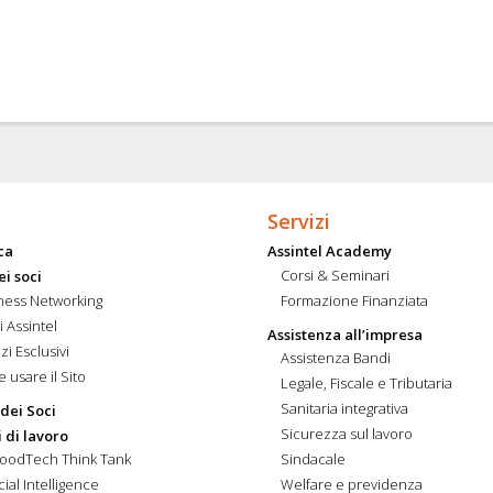
Servizi
ca
Assintel Academy
Corsi & Seminari
ei soci
ness Networking
Formazione Finanziata
i Assintel
Assistenza all’impresa
zi Esclusivi
Assistenza Bandi
 usare il Sito
Legale, Fiscale e Tributaria
Sanitaria integrativa
 dei Soci
Sicurezza sul lavoro
 di lavoro
FoodTech Think Tank
Sindacale
icial Intelligence
Welfare e previdenza