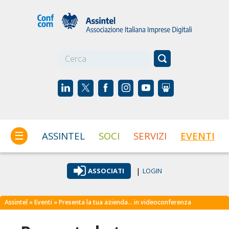
☰
ASSINTEL
SOCI
SERVIZI
EVENTI
|
ASSOCIATI
LOGIN
Assintel
»
Eventi
» Presenta la tua azienda… in videoconferenza