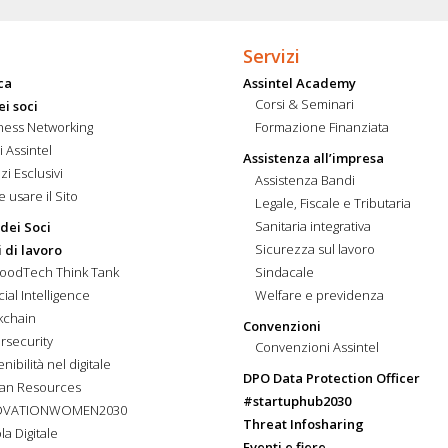
Servizi
ca
Assintel Academy
Corsi & Seminari
ei soci
ness Networking
Formazione Finanziata
i Assintel
Assistenza all’impresa
zi Esclusivi
Assistenza Bandi
 usare il Sito
Legale, Fiscale e Tributaria
Sanitaria integrativa
 dei Soci
Sicurezza sul lavoro
 di lavoro
FoodTech Think Tank
Sindacale
icial Intelligence
Welfare e previdenza
kchain
Convenzioni
rsecurity
Convenzioni Assintel
nibilità nel digitale
DPO Data Protection Officer
an Resources
#startuphub2030
OVATIONWOMEN2030
Threat Infosharing
la Digitale
Eventi e fiere