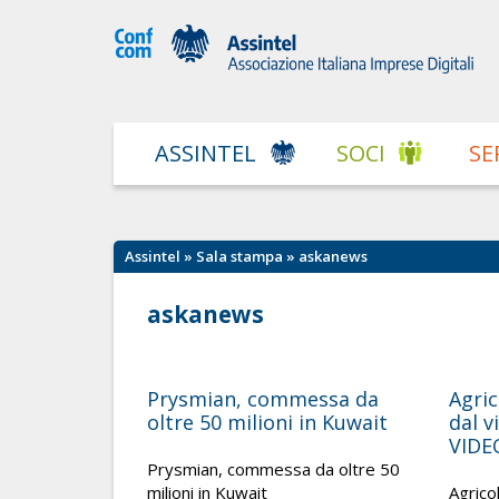
ASSINTEL
SOCI
SE
Assintel
»
Sala stampa
» askanews
askanews
Prysmian, commessa da
Agric
oltre 50 milioni in Kuwait
dal v
VIDE
Prysmian, commessa da oltre 50
milioni in Kuwait
Agrico