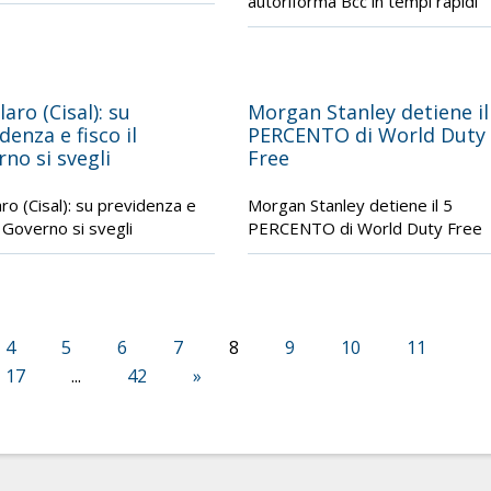
autoriforma Bcc in tempi rapidi
laro (Cisal): su
Morgan Stanley detiene il
denza e fisco il
PERCENTO di World Duty
no si svegli
Free
aro (Cisal): su previdenza e
Morgan Stanley detiene il 5
l Governo si svegli
PERCENTO di World Duty Free
4
5
6
7
8
9
10
11
17
...
42
»