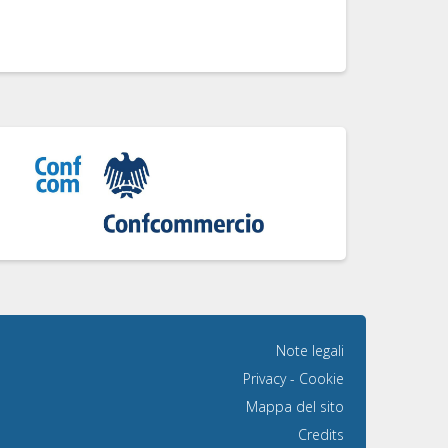
Note legali
Privacy
-
Cookie
Mappa del sito
Credits