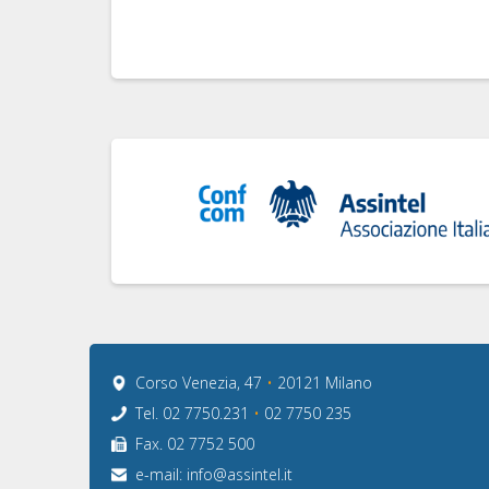
Corso Venezia, 47
•
20121 Milano
Tel. 02 7750.231
•
02 7750 235
Fax. 02 7752 500
e-mail:
info@assintel.it