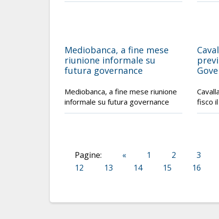
Mediobanca, a fine mese
Caval
riunione informale su
previ
futura governance
Gover
Mediobanca, a fine mese riunione
Cavall
informale su futura governance
fisco i
Pagine:
«
1
2
3
12
13
14
15
16