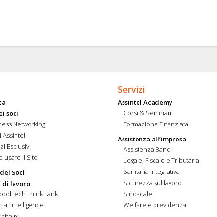
Servizi
ca
Assintel Academy
Corsi & Seminari
ei soci
ness Networking
Formazione Finanziata
i Assintel
Assistenza all’impresa
zi Esclusivi
Assistenza Bandi
 usare il Sito
Legale, Fiscale e Tributaria
Sanitaria integrativa
 dei Soci
Sicurezza sul lavoro
 di lavoro
FoodTech Think Tank
Sindacale
icial Intelligence
Welfare e previdenza
kchain