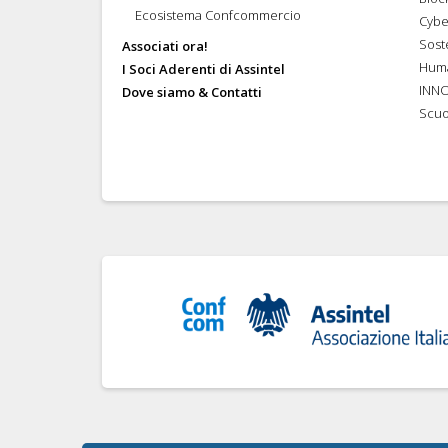
Ecosistema Confcommercio
Cybe
Soste
Associati ora!
Hum
I Soci Aderenti di Assintel
INN
Dove siamo & Contatti
Scuo