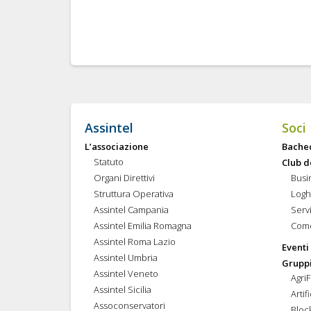
Assintel
Soci
L’associazione
Bache
Statuto
Club d
Organi Direttivi
Busi
Struttura Operativa
Logh
Assintel Campania
Servi
Assintel Emilia Romagna
Come
Assintel Roma Lazio
Eventi
Assintel Umbria
Gruppi
Assintel Veneto
Agri
Assintel Sicilia
Artif
Assoconservatori
Bloc