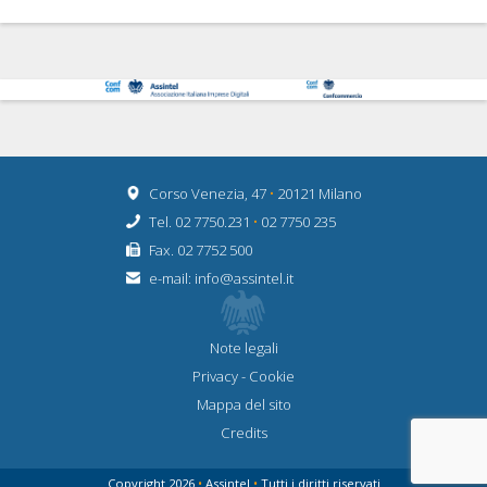
Corso Venezia, 47
•
20121 Milano
Tel. 02 7750.231
•
02 7750 235
Fax. 02 7752 500
e-mail:
info@assintel.it
Note legali
Privacy
-
Cookie
Mappa del sito
Credits
Copyright 2026
•
Assintel
•
Tutti i diritti riservati