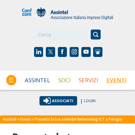
☰
ASSINTEL
SOCI
SERVIZI
EVENTI
|
ASSOCIATI
LOGIN
Assintel
»
Eventi
» Presenta la tua azienda! Networking ICT a Perugia