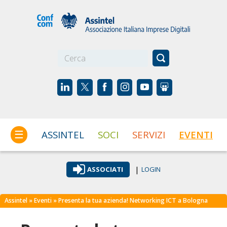
☰
ASSINTEL
SOCI
SERVIZI
EVENTI
|
ASSOCIATI
LOGIN
Assintel
»
Eventi
» Presenta la tua azienda! Networking ICT a Bologna