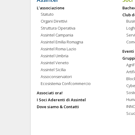
L’associazione
Bache
Statuto
Club d
Organi Direttivi
Busi
Struttura Operativa
Logh
Assintel Campania
Servi
Assintel Emilia Romagna
Come
Assintel Roma Lazio
Eventi
Assintel Umbria
Gruppi
Assintel Veneto
Agri
Assintel Sicilia
Artif
Assoconservatori
Bloc
Ecosistema Confcommercio
Cybe
Soste
Associati ora!
Hum
I Soci Aderenti di Assintel
INN
Dove siamo & Contatti
Scuo