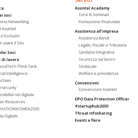
ca
Assintel Academy
Corsi & Seminari
ei soci
ness Networking
Formazione Finanziata
i Assintel
Assistenza all’impresa
zi Esclusivi
Assistenza Bandi
 usare il Sito
Legale, Fiscale e Tributaria
Sanitaria integrativa
 dei Soci
Sicurezza sul lavoro
 di lavoro
FoodTech Think Tank
Sindacale
icial Intelligence
Welfare e previdenza
kchain
Convenzioni
rsecurity
Convenzioni Assintel
nibilità nel digitale
DPO Data Protection Officer
an Resources
#startuphub2030
OVATIONWOMEN2030
Threat Infosharing
la Digitale
Eventi e fiere