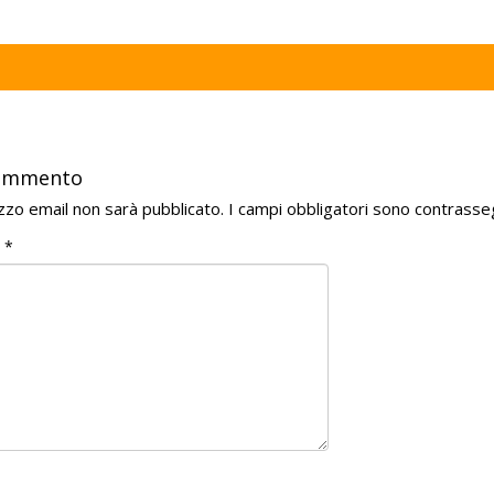
commento
rizzo email non sarà pubblicato.
I campi obbligatori sono contrasse
o
*