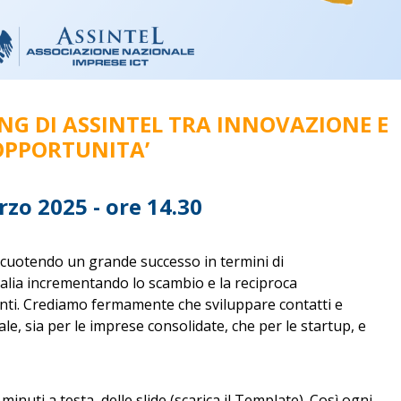
NG DI ASSINTEL TRA INNOVAZIONE E
OPPORTUNITA’
zo 2025 - ore 14.30
iscuotendo un grande successo in termini di
talia incrementando lo scambio e la reciproca
nti. Crediamo fermamente che sviluppare contatti e
le, sia per le imprese consolidate, che per le startup, e
 minuti a testa, delle slide (scarica il
Template
). Così ogni