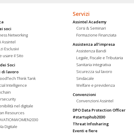
Servizi
ca
Assintel Academy
Corsi & Seminari
ei soci
ness Networking
Formazione Finanziata
i Assintel
Assistenza all’impresa
zi Esclusivi
Assistenza Bandi
 usare il Sito
Legale, Fiscale e Tributaria
Sanitaria integrativa
 dei Soci
Sicurezza sul lavoro
 di lavoro
FoodTech Think Tank
Sindacale
icial Intelligence
Welfare e previdenza
kchain
Convenzioni
rsecurity
Convenzioni Assintel
nibilità nel digitale
DPO Data Protection Officer
an Resources
#startuphub2030
OVATIONWOMEN2030
Threat Infosharing
la Digitale
Eventi e fiere