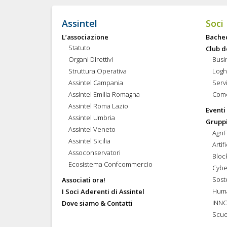
Assintel
Soci
L’associazione
Bache
Statuto
Club d
Organi Direttivi
Busi
Struttura Operativa
Logh
Assintel Campania
Servi
Assintel Emilia Romagna
Come
Assintel Roma Lazio
Eventi
Assintel Umbria
Gruppi
Assintel Veneto
Agri
Assintel Sicilia
Artif
Assoconservatori
Bloc
Ecosistema Confcommercio
Cybe
Soste
Associati ora!
Hum
I Soci Aderenti di Assintel
INN
Dove siamo & Contatti
Scuo