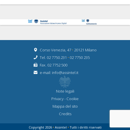
Corso Venezia, 47
•
20121 Milano
Tel. 02 7750.231
•
02 7750 235
Fax. 02 7752 500
e-mail:
info@assintel.it
Note legali
Privacy
-
Cookie
Mappa del sito
Credits
Copyright 2026
•
Assintel
•
Tutti i diritti riservati