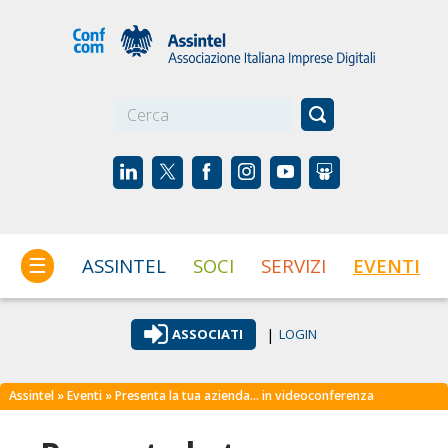
☰
ASSINTEL
SOCI
SERVIZI
EVENTI
|
ASSOCIATI
LOGIN
Assintel
»
Eventi
» Presenta la tua azienda… in videoconferenza