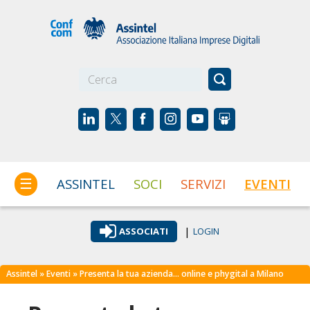
☰
ASSINTEL
SOCI
SERVIZI
EVENTI
|
ASSOCIATI
LOGIN
Assintel
»
Eventi
» Presenta la tua azienda… online e phygital a Milano