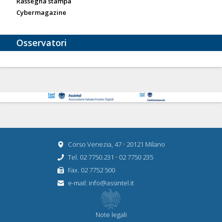
Rassegna stampa
Cybermagazine
Osservatori
Corso Venezia, 47
•
20121 Milano
Tel. 02 7750.231
•
02 7750 235
Fax. 02 7752 500
e-mail:
info@assintel.it
Note legali