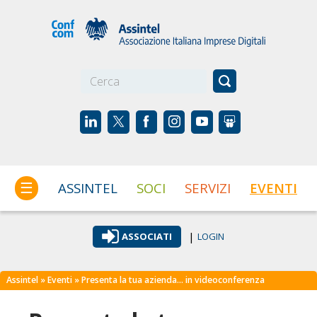
☰
ASSINTEL
SOCI
SERVIZI
EVENTI
|
ASSOCIATI
LOGIN
Assintel
»
Eventi
» Presenta la tua azienda… in videoconferenza