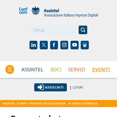
☰
ASSINTEL
SOCI
SERVIZI
EVENTI
|
ASSOCIATI
LOGIN
Assintel
»
Eventi
» Presenta la tua azienda… in videoconferenza