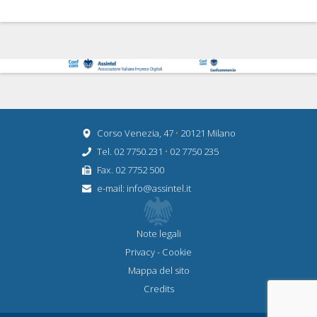
Corso Venezia, 47
•
20121 Milano
Tel. 02 7750.231
•
02 7750 235
Fax. 02 7752 500
e-mail:
info@assintel.it
Note legali
Privacy
-
Cookie
Mappa del sito
Credits