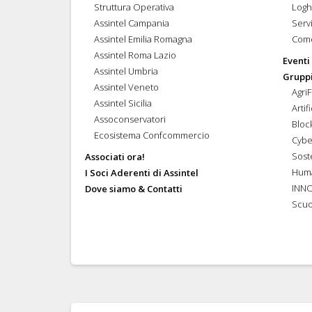
Struttura Operativa
Logh
Assintel Campania
Servi
Assintel Emilia Romagna
Come
Assintel Roma Lazio
Eventi
Assintel Umbria
Gruppi
Assintel Veneto
Agri
Assintel Sicilia
Artif
Assoconservatori
Bloc
Ecosistema Confcommercio
Cybe
Soste
Associati ora!
Hum
I Soci Aderenti di Assintel
INN
Dove siamo & Contatti
Scuo