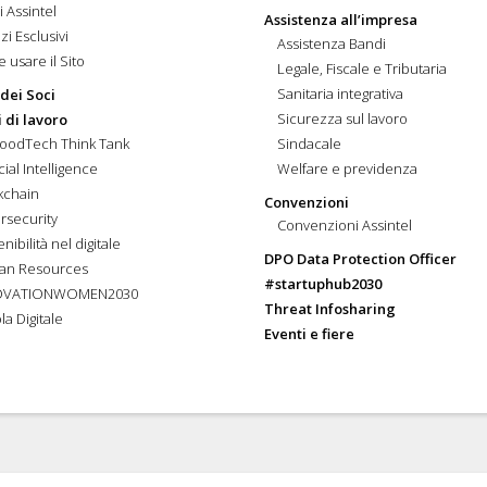
i Assintel
Assistenza all’impresa
zi Esclusivi
Assistenza Bandi
 usare il Sito
Legale, Fiscale e Tributaria
Sanitaria integrativa
 dei Soci
Sicurezza sul lavoro
 di lavoro
FoodTech Think Tank
Sindacale
icial Intelligence
Welfare e previdenza
kchain
Convenzioni
rsecurity
Convenzioni Assintel
nibilità nel digitale
DPO Data Protection Officer
an Resources
#startuphub2030
OVATIONWOMEN2030
Threat Infosharing
la Digitale
Eventi e fiere