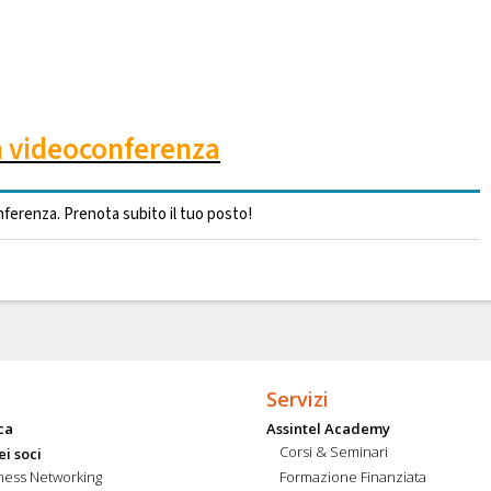
in videoconferenza
nferenza. Prenota subito il tuo posto!
Servizi
ca
Assintel Academy
Corsi & Seminari
ei soci
ness Networking
Formazione Finanziata