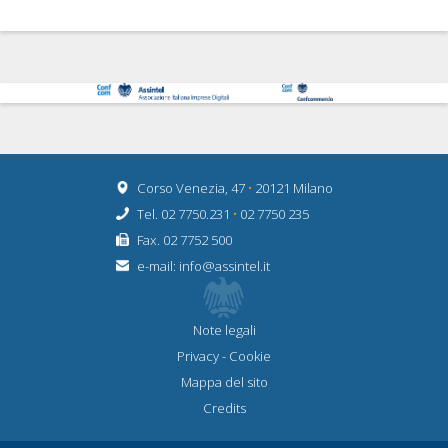
Corso Venezia, 47
•
20121 Milano
Tel. 02 7750.231
•
02 7750 235
Fax. 02 7752 500
e-mail:
info@assintel.it
Note legali
Privacy
-
Cookie
Mappa del sito
Credits