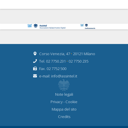
Corso Venezia, 47
•
20121 Milano
Tel. 02 7750.231
•
02 7750 235
Fax. 02 7752 500
e-mail:
info@assintel.it
Note legali
Privacy
-
Cookie
Mappa del sito
Credits