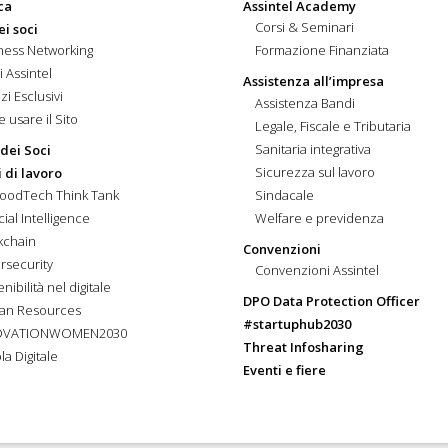
ca
Assintel Academy
Corsi & Seminari
ei soci
ness Networking
Formazione Finanziata
i Assintel
Assistenza all’impresa
zi Esclusivi
Assistenza Bandi
 usare il Sito
Legale, Fiscale e Tributaria
Sanitaria integrativa
 dei Soci
Sicurezza sul lavoro
 di lavoro
FoodTech Think Tank
Sindacale
icial Intelligence
Welfare e previdenza
kchain
Convenzioni
rsecurity
Convenzioni Assintel
nibilità nel digitale
DPO Data Protection Officer
an Resources
#startuphub2030
OVATIONWOMEN2030
Threat Infosharing
la Digitale
Eventi e fiere