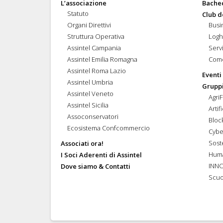
L’associazione
Bache
Statuto
Club d
Organi Direttivi
Busi
Struttura Operativa
Logh
Assintel Campania
Servi
Assintel Emilia Romagna
Come
Assintel Roma Lazio
Eventi
Assintel Umbria
Gruppi
Assintel Veneto
Agri
Assintel Sicilia
Artif
Assoconservatori
Bloc
Ecosistema Confcommercio
Cybe
Soste
Associati ora!
Hum
I Soci Aderenti di Assintel
INN
Dove siamo & Contatti
Scuo