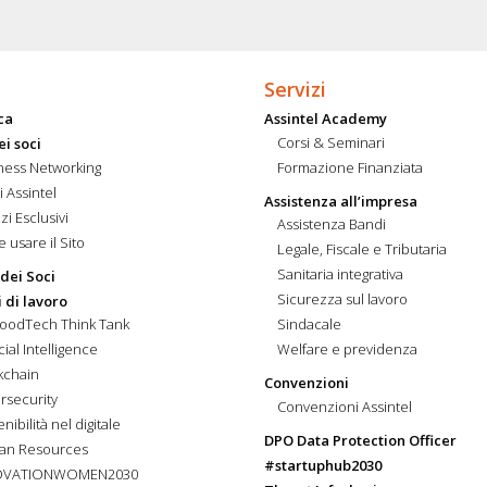
Servizi
ca
Assintel Academy
Corsi & Seminari
ei soci
ness Networking
Formazione Finanziata
i Assintel
Assistenza all’impresa
zi Esclusivi
Assistenza Bandi
 usare il Sito
Legale, Fiscale e Tributaria
Sanitaria integrativa
 dei Soci
Sicurezza sul lavoro
 di lavoro
FoodTech Think Tank
Sindacale
icial Intelligence
Welfare e previdenza
kchain
Convenzioni
rsecurity
Convenzioni Assintel
nibilità nel digitale
DPO Data Protection Officer
an Resources
#startuphub2030
OVATIONWOMEN2030