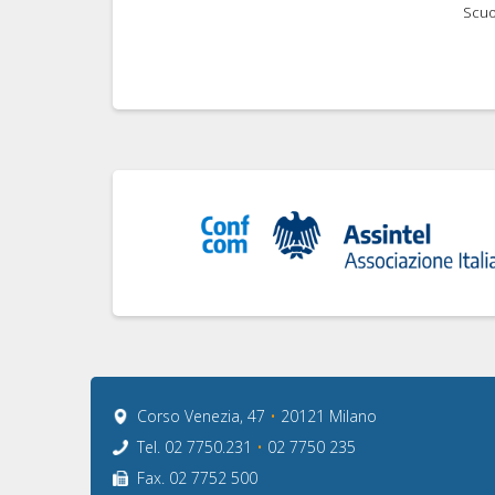
Scuo
Corso Venezia, 47
•
20121 Milano
Tel. 02 7750.231
•
02 7750 235
Fax. 02 7752 500