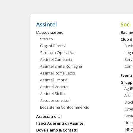
Assintel
Soci
L’associazione
Bache
Statuto
Club d
Organi Direttivi
Busi
Struttura Operativa
Logh
Assintel Campania
Servi
Assintel Emilia Romagna
Come
Assintel Roma Lazio
Eventi
Assintel Umbria
Gruppi
Assintel Veneto
Agri
Assintel Sicilia
Artif
Assoconservatori
Bloc
Ecosistema Confcommercio
Cybe
Soste
Associati ora!
Hum
I Soci Aderenti di Assintel
INN
Dove siamo & Contatti