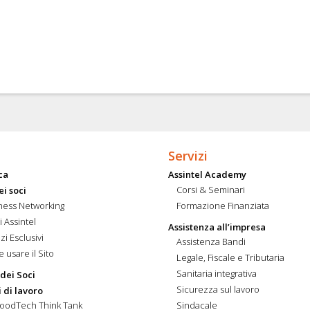
Servizi
ca
Assintel Academy
Corsi & Seminari
ei soci
ness Networking
Formazione Finanziata
i Assintel
Assistenza all’impresa
zi Esclusivi
Assistenza Bandi
 usare il Sito
Legale, Fiscale e Tributaria
Sanitaria integrativa
 dei Soci
Sicurezza sul lavoro
 di lavoro
FoodTech Think Tank
Sindacale