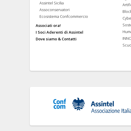
Assintel Sicilia
Artif
Assoconservatori
Bloc
Ecosistema Confcommercio
Cybe
Soste
Associati ora!
Hum
I Soci Aderenti di Assintel
INN
Dove siamo & Contatti
Scuo