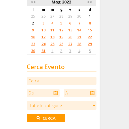
<<
Mag 2022
>>
l
m
m
g
v
s
d
25
26
27
28
29
30
1
2
3
4
5
6
7
8
9
10
11
12
13
14
15
16
17
18
19
20
21
22
23
24
25
26
27
28
29
30
31
1
2
3
4
5
Cerca Evento