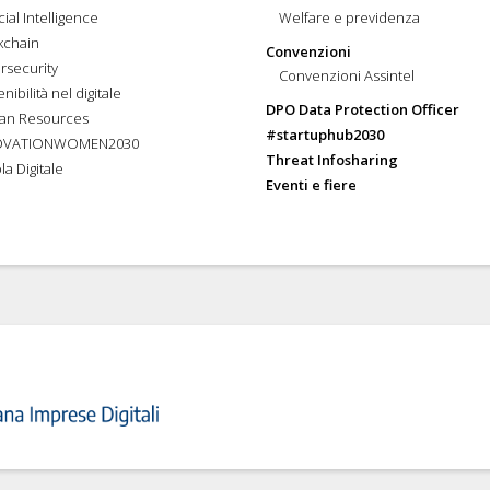
icial Intelligence
Welfare e previdenza
kchain
Convenzioni
rsecurity
Convenzioni Assintel
nibilità nel digitale
DPO Data Protection Officer
an Resources
#startuphub2030
OVATIONWOMEN2030
Threat Infosharing
la Digitale
Eventi e fiere