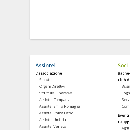
Assintel
Soci
L’associazione
Bache
Statuto
Club d
Organi Direttivi
Busi
Struttura Operativa
Logh
Assintel Campania
Servi
Assintel Emilia Romagna
Come
Assintel Roma Lazio
Eventi
Assintel Umbria
Gruppi
Assintel Veneto
Agri