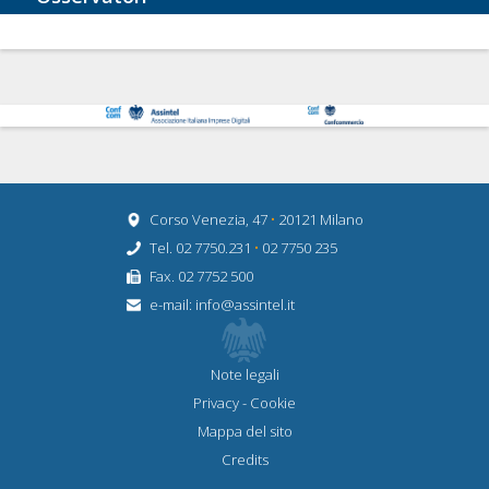
Corso Venezia, 47
•
20121 Milano
Tel. 02 7750.231
•
02 7750 235
Fax. 02 7752 500
e-mail:
info@assintel.it
Note legali
Privacy
-
Cookie
Mappa del sito
Credits