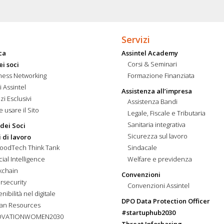
Servizi
ca
Assintel Academy
Corsi & Seminari
ei soci
ness Networking
Formazione Finanziata
i Assintel
Assistenza all’impresa
zi Esclusivi
Assistenza Bandi
 usare il Sito
Legale, Fiscale e Tributaria
Sanitaria integrativa
 dei Soci
Sicurezza sul lavoro
 di lavoro
FoodTech Think Tank
Sindacale
icial Intelligence
Welfare e previdenza
kchain
Convenzioni
rsecurity
Convenzioni Assintel
nibilità nel digitale
DPO Data Protection Officer
an Resources
#startuphub2030
OVATIONWOMEN2030
Threat Infosharing