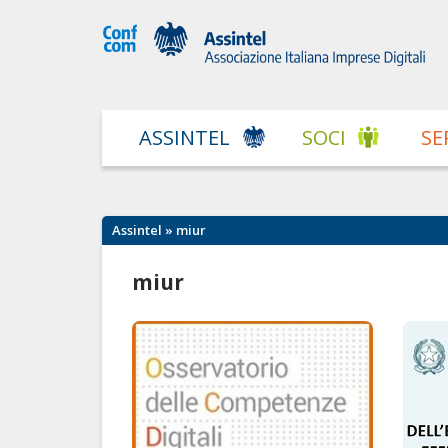
ASSINTEL
SOCI
SE
Assintel
» miur
miur