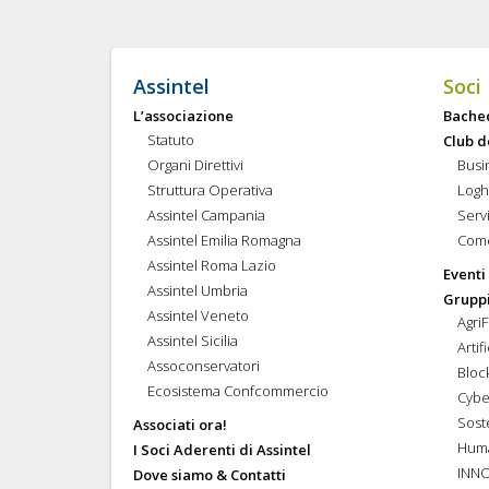
Assintel
Soci
L’associazione
Bache
Statuto
Club d
Organi Direttivi
Busi
Struttura Operativa
Logh
Assintel Campania
Servi
Assintel Emilia Romagna
Come
Assintel Roma Lazio
Eventi
Assintel Umbria
Gruppi
Assintel Veneto
Agri
Assintel Sicilia
Artif
Assoconservatori
Bloc
Ecosistema Confcommercio
Cybe
Soste
Associati ora!
Hum
I Soci Aderenti di Assintel
INN
Dove siamo & Contatti