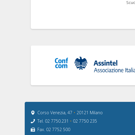
Scuo
Corso Venezia, 47
•
20121 Milano
Tel. 02 7750.231
•
02 7750 235
Fax. 02 7752 500