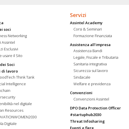
Servizi
ca
Assintel Academy
Corsi & Seminari
ei soci
ness Networking
Formazione Finanziata
i Assintel
Assistenza all’impresa
zi Esclusivi
Assistenza Bandi
 usare il Sito
Legale, Fiscale e Tributaria
Sanitaria integrativa
 dei Soci
Sicurezza sul lavoro
 di lavoro
FoodTech Think Tank
Sindacale
icial Intelligence
Welfare e previdenza
kchain
Convenzioni
rsecurity
Convenzioni Assintel
nibilità nel digitale
DPO Data Protection Officer
an Resources
#startuphub2030
OVATIONWOMEN2030
Threat Infosharing
la Digitale
Eventi e fiere