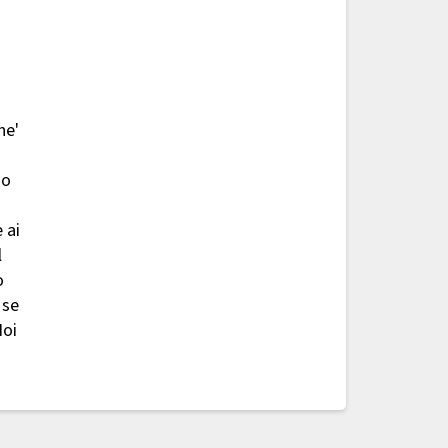
he'
mo
 ai
l
o
 se
Noi