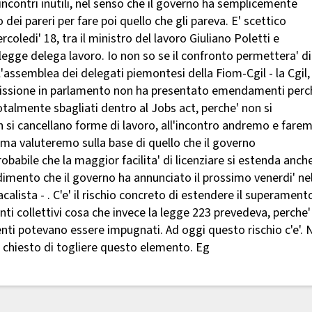
 incontri inutili, nel senso che il governo ha semplicemente
o dei pareri per fare poi quello che gli pareva. E' scettico
oledi' 18, tra il ministro del lavoro Giuliano Poletti e
 legge delega lavoro. Io non so se il confronto permettera' di
'assemblea dei delegati piemontesi della Fiom-Cgil - la Cgil,
missione in parlamento non ha presentato emendamenti perc
talmente sbagliati dentro al Jobs act, perche' non si
n si cancellano forme di lavoro, all'incontro andremo e fare
ma valuteremo sulla base di quello che il governo
babile che la maggior facilita' di licenziare si estenda anche
edimento che il governo ha annunciato il prossimo venerdi' ne
acalista - . C'e' il rischio concreto di estendere il superament
ti collettivi cosa che invece la legge 223 prevedeva, perche'
menti potevano essere impugnati. Ad oggi questo rischio c'e'. 
chiesto di togliere questo elemento. Eg