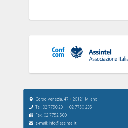
Corso Venezia, 47
•
20121 Milano
Tel. 02 7750.231
•
02 7750 235
Fax. 02 7752 500
e-mail:
info@assintel.it