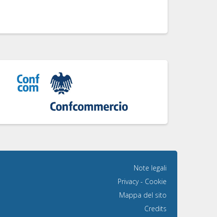
Note legali
Privacy
-
Cookie
Mappa del sito
Credits