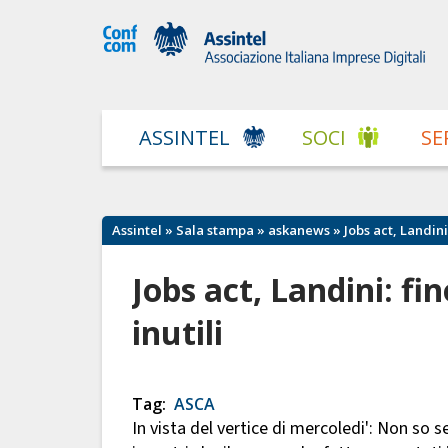
ASSINTEL
SOCI
SE
Assintel
»
Sala stampa
»
askanews
» Jobs act, Landini
Jobs act, Landini: fi
inutili
Tag:
ASCA
In vista del vertice di mercoledi': Non so s