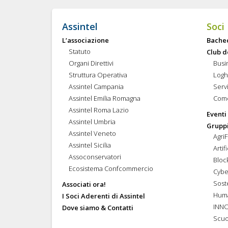
Assintel
Soci
L’associazione
Bache
Statuto
Club d
Organi Direttivi
Busi
Struttura Operativa
Logh
Assintel Campania
Servi
Assintel Emilia Romagna
Come
Assintel Roma Lazio
Eventi
Assintel Umbria
Gruppi
Assintel Veneto
Agri
Assintel Sicilia
Artif
Assoconservatori
Bloc
Ecosistema Confcommercio
Cybe
Soste
Associati ora!
Hum
I Soci Aderenti di Assintel
INN
Dove siamo & Contatti
Scuo