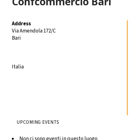
Confcommercio Bari
Address
Via Amendola 172/C
Bari
Confcomme
Bari
Via
Amendola
Italia
172/C
-
Bari
Details
UPCOMING EVENTS
Non ci sono eventi in questo luogo