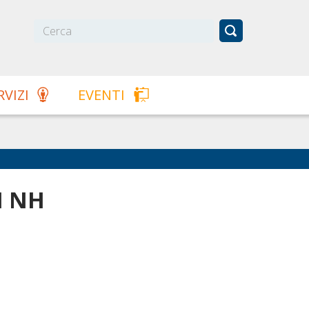
RVIZI
EVENTI
I NH
C