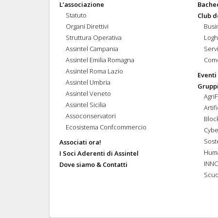
L’associazione
Bache
Statuto
Club d
Organi Direttivi
Busi
Struttura Operativa
Logh
Assintel Campania
Servi
Assintel Emilia Romagna
Come
Assintel Roma Lazio
Eventi
Assintel Umbria
Gruppi
Assintel Veneto
Agri
Assintel Sicilia
Artif
Assoconservatori
Bloc
Ecosistema Confcommercio
Cybe
Soste
Associati ora!
Hum
I Soci Aderenti di Assintel
INN
Dove siamo & Contatti
Scuo