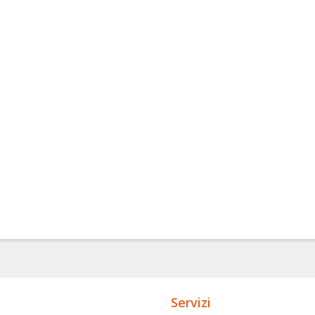
C
N
Mi
As
-
Mi
De
Servizi