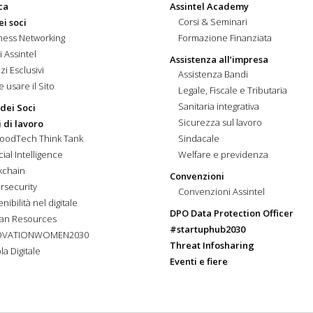
ca
Assintel Academy
Corsi & Seminari
ei soci
ness Networking
Formazione Finanziata
i Assintel
Assistenza all’impresa
zi Esclusivi
Assistenza Bandi
 usare il Sito
Legale, Fiscale e Tributaria
Sanitaria integrativa
 dei Soci
Sicurezza sul lavoro
 di lavoro
FoodTech Think Tank
Sindacale
icial Intelligence
Welfare e previdenza
kchain
Convenzioni
rsecurity
Convenzioni Assintel
nibilità nel digitale
DPO Data Protection Officer
an Resources
#startuphub2030
OVATIONWOMEN2030
Threat Infosharing
la Digitale
Eventi e fiere