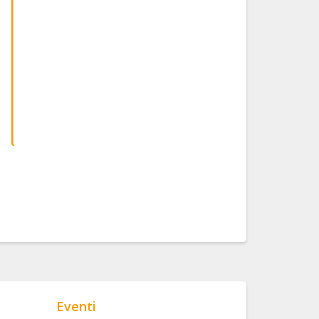
ONGRESSI
H
lanofiori
sago
lano
tails
Eventi