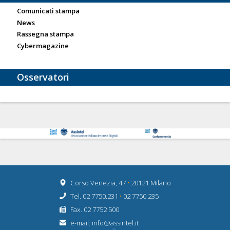
Comunicati stampa
News
Rassegna stampa
Cybermagazine
Osservatori
Corso Venezia, 47
•
20121 Milano
Tel. 02 7750.231
•
02 7750 235
Fax. 02 7752 500
e-mail:
info@assintel.it