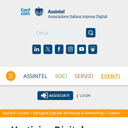
☰
ASSINTEL
SOCI
SERVIZI
EVENTI
|
ASSOCIATI
LOGIN
Assintel
»
Eventi
» Vertigine Digitale: workshop & networking a Trieste